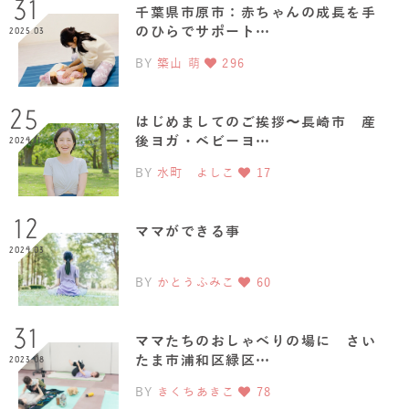
31
千葉県市原市：赤ちゃんの成長を手
のひらでサポート…
2025.03
BY
築山 萌
296
25
はじめましてのご挨拶〜長崎市 産
後ヨガ・ベビーヨ…
2024.11
BY
水町 よしこ
17
12
ママができる事
2024.03
BY
かとうふみこ
60
31
ママたちのおしゃべりの場に さい
たま市浦和区緑区…
2023.08
BY
きくちあきこ
78