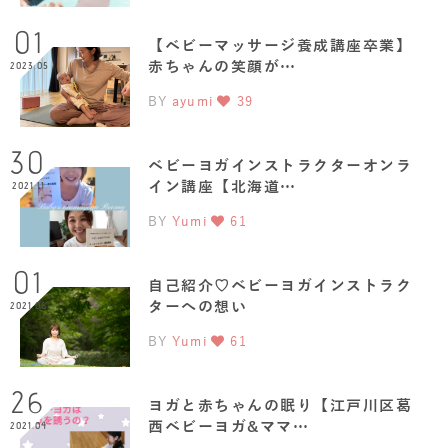
01
【ベビーマッサージ養成講座卒業】
赤ちゃんの笑顔が…
2023.05
BY
ayumi
39
30
ベビーヨガインストラクターオンラ
イン講座【北海道…
2021.11
BY
Yumi
61
01
自己紹介♡ベビーヨガインストラク
ターへの想い
2021.06
BY
Yumi
61
26
ヨガと赤ちゃんの眠り【江戸川区葛
西ベビーヨガ&ママ…
2021.04