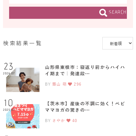
SEARCH
検索結果一覧
23
山形県東根市：寝返り前からハイハ
イ期まで｜発達段…
2026.07
BY
築山 萌
296
10
【茨木市】産後の不調に効く！ベビ
ママヨガの驚きの…
2025.07
BY
さやか
40