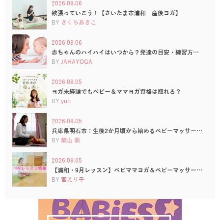
2026.08.06
欲張っていこう！【さいたま市浦和 産後ヨガ】
BY
きくちあきこ
2026.08.06
赤ちゃんのハイハイはいつから？発達の目安・練習方…
BY
JAHAYOGA
2026.08.05
ヨガ未経験でもベビー＆ママヨガ資格は取れる？
BY
yuri
2026.08.05
兵庫県明石市：生後2か月頃から始めるベビーマッサー…
BY
築山 萌
2026.08.05
【浦和・9月レッスン】ベビママヨガ＆ベビーマッサー…
BY
宮えり子