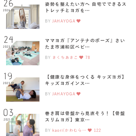
26
姿勢を整えたい方へ 自宅でできるス
トレッチとヨガを…
2026.03
BY
JAHAYOGA
24
ママヨガ『アンテナのポーズ』さい
たま市浦和区ベビ…
2023.08
BY
きくちあきこ
78
19
【健康な身体をつくる キッズヨガ】
キッズヨガインス…
2023.01
BY
JAHAYOGA
03
巻き肩は骨盤から見直そう！【骨盤
スリムヨガ】東京…
2021.11
BY
kaori(かわむら…
122