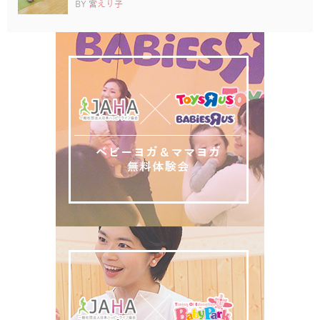
BY
宮えり子