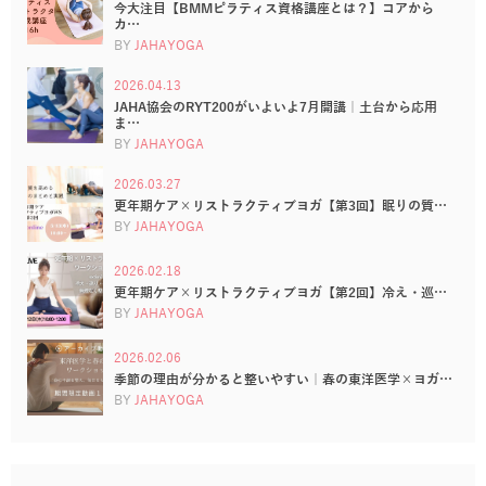
今大注目【BMMピラティス資格講座とは？】コアから
カ…
BY
JAHAYOGA
2026.04.13
JAHA協会のRYT200がいよいよ7月開講｜土台から応用
ま…
BY
JAHAYOGA
2026.03.27
更年期ケア×リストラクティブヨガ【第3回】眠りの質…
BY
JAHAYOGA
2026.02.18
更年期ケア×リストラクティブヨガ【第2回】冷え・巡…
BY
JAHAYOGA
2026.02.06
季節の理由が分かると整いやすい｜春の東洋医学×ヨガ…
BY
JAHAYOGA