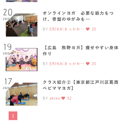
20
オンラインヨガ 必要な筋力をつ
け、骨盤のゆがみを…
2020.10
BY
ERIKA(きっかわ…
35
19
【広島 熊野ヨガ】痩せやすい身体
作り
2020.10
BY
ERIKA(きっかわ…
35
17
クラス紹介②【東京都江戸川区葛西
ベビママヨガ】
2020.05
BY
akiko
52
1