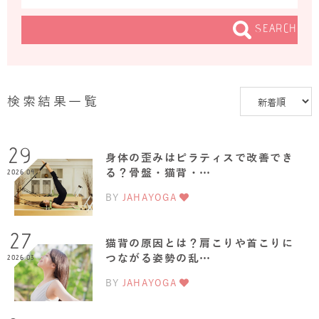
SEARCH
検索結果一覧
29
身体の歪みはピラティスで改善でき
る？骨盤・猫背・…
2026.04
BY
JAHAYOGA
27
猫背の原因とは？肩こりや首こりに
つながる姿勢の乱…
2026.03
BY
JAHAYOGA