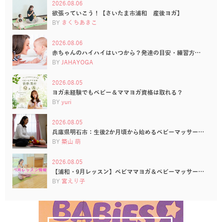
2026.08.06
欲張っていこう！【さいたま市浦和 産後ヨガ】
BY
きくちあきこ
2026.08.06
赤ちゃんのハイハイはいつから？発達の目安・練習方…
BY
JAHAYOGA
2026.08.05
ヨガ未経験でもベビー＆ママヨガ資格は取れる？
BY
yuri
2026.08.05
兵庫県明石市：生後2か月頃から始めるベビーマッサー…
BY
築山 萌
2026.08.05
【浦和・9月レッスン】ベビママヨガ＆ベビーマッサー…
BY
宮えり子