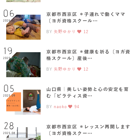
06
京都市西京区 ＊子連れで働くママ
〔ヨガ資格スクール…
2026.02
BY
矢野ゆかり
12
19
京都市西京区 ＊健康を祈る〔ヨガ資
格スクール〕産後…
2025.11
BY
矢野ゆかり
12
05
山口県｜美しい姿勢と心の安定を育
む「ピラティス資…
2025.09
BY
naoko
94
28
京都市西京区 ＊レッスン再開します
〔ヨガ資格スクー…
2025.08