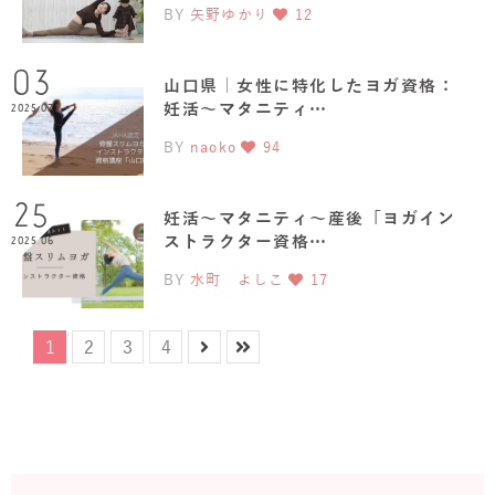
BY
矢野ゆかり
12
03
山口県｜女性に特化したヨガ資格：
妊活～マタニティ…
2025.07
BY
naoko
94
25
妊活～マタニティ～産後「ヨガイン
ストラクター資格…
2025.06
BY
水町 よしこ
17
1
2
3
4