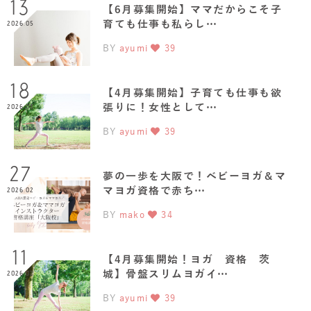
13
【6月募集開始】ママだからこそ子
育ても仕事も私らし…
2026.05
BY
ayumi
39
18
【4月募集開始】子育ても仕事も欲
張りに！女性として…
2026.03
BY
ayumi
39
27
夢の一歩を大阪で！ベビーヨガ＆マ
マヨガ資格で赤ち…
2026.02
BY
mako
34
11
【4月募集開始！ヨガ 資格 茨
城】骨盤スリムヨガイ…
2026.02
BY
ayumi
39