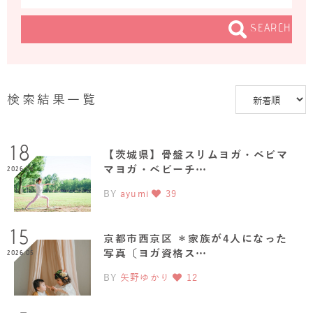
SEARCH
検索結果一覧
18
【茨城県】骨盤スリムヨガ・ベビマ
マヨガ・ベビーチ…
2026.06
BY
ayumi
39
15
京都市西京区 ＊家族が4人になった
写真〔ヨガ資格ス…
2026.05
BY
矢野ゆかり
12