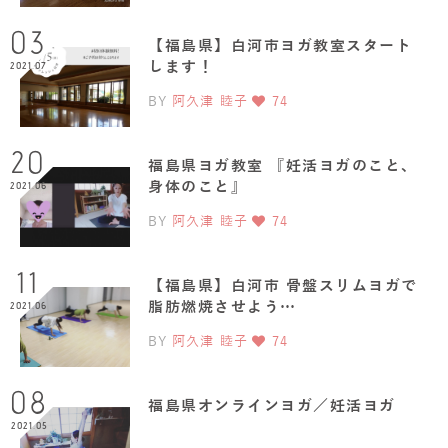
03
【福島県】白河市ヨガ教室スタート
します！
2021.07
BY
阿久津 睦子
74
20
福島県ヨガ教室 『妊活ヨガのこと、
身体のこと』
2021.06
BY
阿久津 睦子
74
11
【福島県】白河市 骨盤スリムヨガで
脂肪燃焼させよう…
2021.06
BY
阿久津 睦子
74
08
福島県オンラインヨガ／妊活ヨガ
2021.05