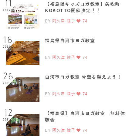
11
【福島県キッズヨガ教室】矢吹町
KOKOTTO開催決定！！
2025.08
BY
阿久津 睦子
74
16
福島県白河市ヨガ教室
2022.11
BY
阿久津 睦子
74
26
白河市ヨガ教室 骨盤を整えよう！
2021.07
BY
阿久津 睦子
74
12
【福島県】白河市ヨガ教室 無料体
験会
2021.07
BY
阿久津 睦子
74