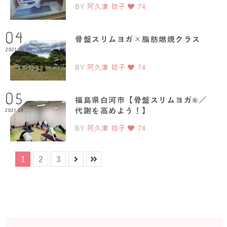
BY
阿久津 睦子
74
04
骨盤スリムヨガ×脂肪燃焼クラス
2021.05
BY
阿久津 睦子
74
05
福島県白河市【骨盤スリムヨガ®️／
代謝を高めよう！】
2021.03
BY
阿久津 睦子
74
1
2
3