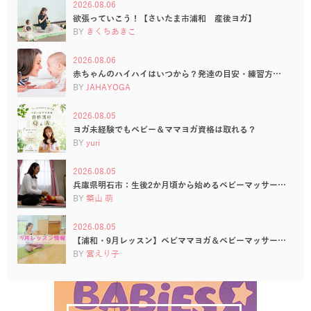
2026.08.06
欲張っていこう！【さいたま市浦和 産後ヨガ】
BY
きくちあきこ
2026.08.06
赤ちゃんのハイハイはいつから？発達の目安・練習方…
BY
JAHAYOGA
2026.08.05
ヨガ未経験でもベビー＆ママヨガ資格は取れる？
BY
yuri
2026.08.05
兵庫県明石市：生後2か月頃から始めるベビーマッサー…
BY
築山 萌
2026.08.05
【浦和・9月レッスン】ベビママヨガ＆ベビーマッサー…
BY
宮えり子