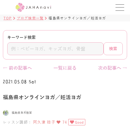
TOP
ブログ検索一覧
福島県オンラインヨガ／妊活ヨガ
教室を探す
レッスンを探す
キーワード検索
検索
BLOG
›
ヨガ資格講座
← 前の記事へ
一覧に戻る
次の記事へ →
ログイン
2021.05.08 Sat
JAHAYOGA
福島県オンラインヨガ／妊活ヨガ
福島県ヨガ教室
レッスン講師：
阿久津 睦子
74
Good