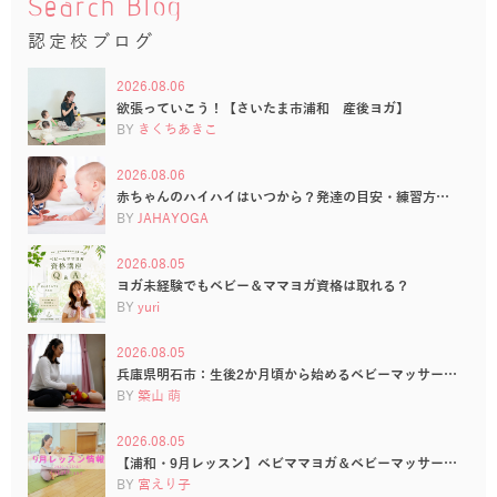
Search Blog
認定校ブログ
2026.08.06
欲張っていこう！【さいたま市浦和 産後ヨガ】
BY
きくちあきこ
2026.08.06
赤ちゃんのハイハイはいつから？発達の目安・練習方…
BY
JAHAYOGA
2026.08.05
ヨガ未経験でもベビー＆ママヨガ資格は取れる？
BY
yuri
2026.08.05
兵庫県明石市：生後2か月頃から始めるベビーマッサー…
BY
築山 萌
2026.08.05
【浦和・9月レッスン】ベビママヨガ＆ベビーマッサー…
BY
宮えり子