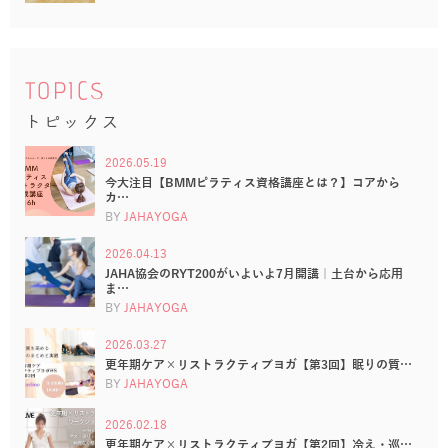
TOPICS
トピックス
2026.05.19
今大注目【BMMピラティス資格講座とは？】コアから
カ…
BY
JAHAYOGA
2026.04.13
JAHA協会のRYT200がいよいよ7月開講｜土台から応用
ま…
BY
JAHAYOGA
2026.03.27
更年期ケア×リストラクティブヨガ【第3回】眠りの質…
BY
JAHAYOGA
2026.02.18
更年期ケア×リストラクティブヨガ【第2回】冷え・巡…