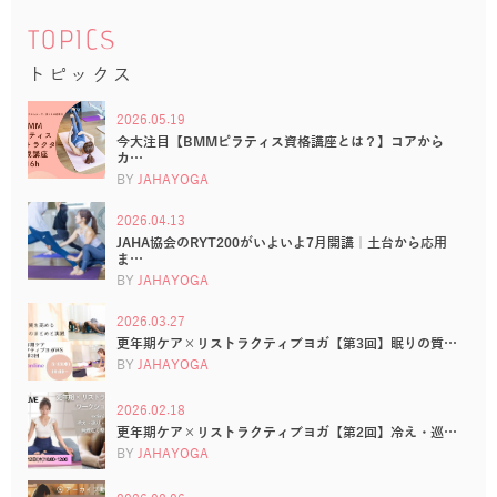
TOPICS
トピックス
2026.05.19
今大注目【BMMピラティス資格講座とは？】コアから
カ…
BY
JAHAYOGA
2026.04.13
JAHA協会のRYT200がいよいよ7月開講｜土台から応用
ま…
BY
JAHAYOGA
2026.03.27
更年期ケア×リストラクティブヨガ【第3回】眠りの質…
BY
JAHAYOGA
2026.02.18
更年期ケア×リストラクティブヨガ【第2回】冷え・巡…
BY
JAHAYOGA