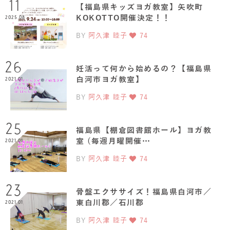
11
【福島県キッズヨガ教室】矢吹町
KOKOTTO開催決定！！
2025.08
BY
阿久津 睦子
74
26
妊活って何から始めるの？【福島県
白河市ヨガ教室】
2021.01
BY
阿久津 睦子
74
25
福島県【棚倉図書館ホール】ヨガ教
室 (毎週月曜開催…
2021.01
BY
阿久津 睦子
74
23
骨盤エクササイズ！福島県白河市／
東白川郡／石川郡
2021.01
BY
阿久津 睦子
74