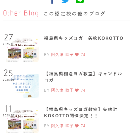
Other Blog
この認定校の他のブログ
27
福島県キッズヨガ 矢吹KOKOTTO
2025.08
BY
阿久津 睦子
74
25
【福島県棚倉ヨガ教室】キャンドル
ヨガ
2025.08
BY
阿久津 睦子
74
11
【福島県キッズヨガ教室】矢吹町
KOKOTTO開催決定！！
2025.08
BY
阿久津 睦子
74