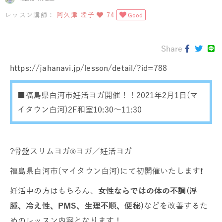
レッスン講師：
阿久津 睦子
74
Good
Share
https://jahanavi.jp/lesson/detail/?id=788
■福島県白河市妊活ヨガ開催！！2021年2月1日(マ
イタウン白河)2F和室10:30～11:30
?骨盤スリムヨガ®️ヨガ／妊活ヨガ
福島県白河市(マイタウン白河)にて初開催いたします❗
妊活中の方はもちろん、
女性ならではの体の不調(浮
腫、冷え性、PMS、生理不順、便秘)
などを改善するた
めのレッスン内容となります！