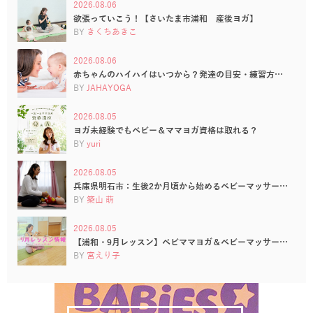
2026.08.06
欲張っていこう！【さいたま市浦和 産後ヨガ】
BY
きくちあきこ
2026.08.06
赤ちゃんのハイハイはいつから？発達の目安・練習方…
BY
JAHAYOGA
2026.08.05
ヨガ未経験でもベビー＆ママヨガ資格は取れる？
BY
yuri
2026.08.05
兵庫県明石市：生後2か月頃から始めるベビーマッサー…
BY
築山 萌
2026.08.05
【浦和・9月レッスン】ベビママヨガ＆ベビーマッサー…
BY
宮えり子