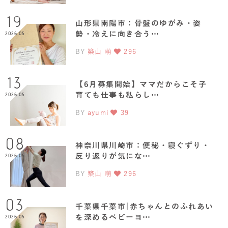
19
山形県南陽市：骨盤のゆがみ・姿
勢・冷えに向き合う…
2026.05
BY
築山 萌
296
13
【6月募集開始】ママだからこそ子
育ても仕事も私らし…
2026.05
BY
ayumi
39
08
神奈川県川崎市：便秘・寝ぐずり・
反り返りが気にな…
2026.05
BY
築山 萌
296
03
千葉県千葉市|赤ちゃんとのふれあい
を深めるベビーヨ…
2026.05