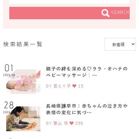
SEARCH
検索結果一覧
01
親子の絆を深める♡ララ・オハナの
ベビーマッサージ｜…
2026.08
BY
宮えり子
15
28
長崎県諫早市：赤ちゃんの泣き方や
表情の変化に気づ…
2026.07
BY
築山 萌
296