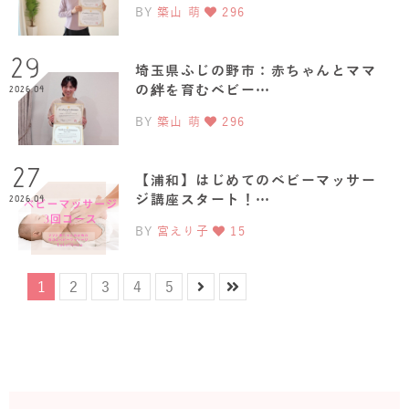
BY
築山 萌
296
29
埼玉県ふじの野市：赤ちゃんとママ
の絆を育むベビー…
2026.04
BY
築山 萌
296
27
【浦和】はじめてのベビーマッサー
ジ講座スタート！…
2026.04
BY
宮えり子
15
1
2
3
4
5