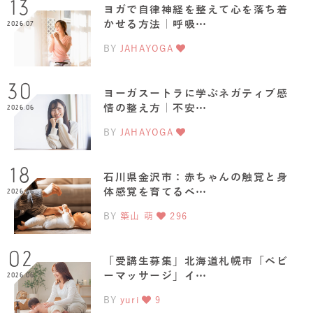
13
ヨガで自律神経を整えて心を落ち着
かせる方法｜呼吸…
2026.07
BY
JAHAYOGA
30
ヨーガスートラに学ぶネガティブ感
情の整え方｜不安…
2026.06
BY
JAHAYOGA
18
石川県金沢市：赤ちゃんの触覚と身
体感覚を育てるベ…
2026.06
BY
築山 萌
296
02
「受講生募集」北海道札幌市「ベビ
ーマッサージ」イ…
2026.06
BY
yuri
9