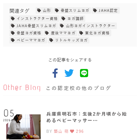
関連タグ
山形
骨盤スリムヨガ
JAHA認定
インストラクター資格
ヨガ講師
JAHA骨盤スリムヨガ
山形ヨガインストラクター
骨盤ヨガ資格
産後ママヨガ
東北ヨガ資格
ベビーママヨガ
リトルキッズヨガ
この記事をシェアする
Other Blog
この認定校の他のブログ
05
兵庫県明石市：生後2か月頃から始
めるベビーマッサー…
2026.08
BY
築山 萌
296