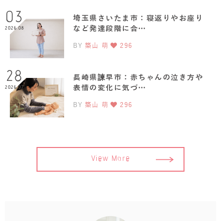
03
埼玉県さいたま市：寝返りやお座り
など発達段階に合…
2026.08
BY
築山 萌
296
28
長崎県諫早市：赤ちゃんの泣き方や
表情の変化に気づ…
2026.07
BY
築山 萌
296
View More