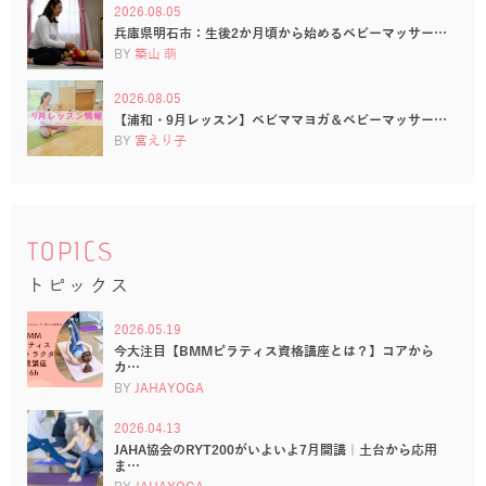
2026.08.05
兵庫県明石市：生後2か月頃から始めるベビーマッサー…
BY
築山 萌
2026.08.05
【浦和・9月レッスン】ベビママヨガ＆ベビーマッサー…
BY
宮えり子
TOPICS
トピックス
2026.05.19
今大注目【BMMピラティス資格講座とは？】コアから
カ…
BY
JAHAYOGA
2026.04.13
JAHA協会のRYT200がいよいよ7月開講｜土台から応用
ま…