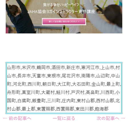
山形市,米沢市,鶴岡市,酒田市,新庄市,寒河江市,上山市,村
山市,長井市,天童市,東根市,尾花沢市,南陽市,山辺町,中山
町,河北町,西川町,朝日町,大江町,大石田町,金山町,最上町,
舟形町,真室川町,大蔵村,鮭川村,戸沢村,高畠町,川西町,小
国町,白鷹町,飯豊町,三川町,庄内町,東村山郡,西村山郡,北
村山郡,最上郡,東置賜郡,西置賜郡,東田川郡,飽海郡
← 前の記事へ
一覧に戻る
次の記事へ →