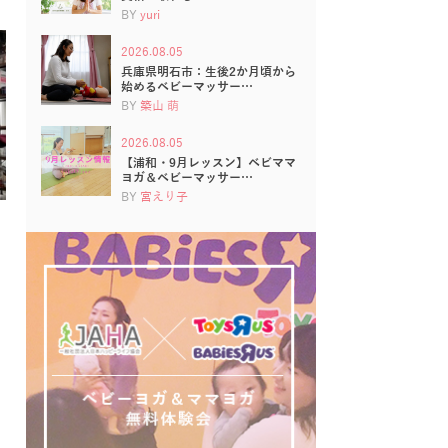
BY
yuri
2026.08.05
兵庫県明石市：生後2か月頃から
始めるベビーマッサー…
BY
築山 萌
2026.08.05
【浦和・9月レッスン】ベビママ
ヨガ＆ベビーマッサー…
BY
宮えり子