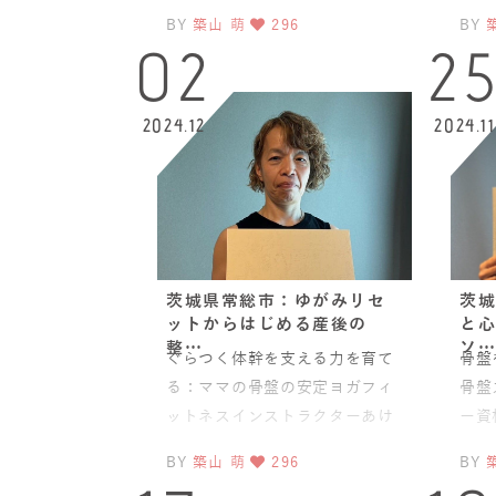
リムヨガインストラクター養成
して
BY
築山 萌
296
BY
講座（全20時間）を見事
ku
02
2
2024.12
2024.11
茨城県常総市：ゆがみリセ
茨城
ットからはじめる産後の
と心
整…
ソ…
ぐらつく体幹を支える力を育て
骨盤
る：ママの骨盤の安定ヨガフィ
骨盤
ットネスインストラクターあけ
ー資
みさんが選んだ「骨盤スリムヨ
認定
BY
築山 萌
296
BY
ガ」という学びの時間茨城県常
んが