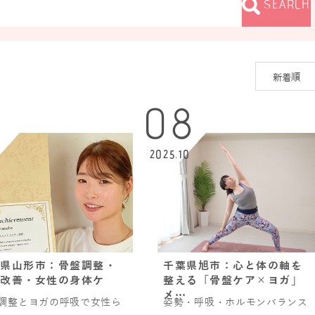
SEARCH
08
5
2025.10
県山形市：骨盤調整・
千葉県旭市：心と体の軸を
改善・女性の身体ケ
整える「骨盤ケア×ヨガ」
メ…
調整とヨガの呼吸で女性ら
姿勢・呼吸・ホルモンバランス