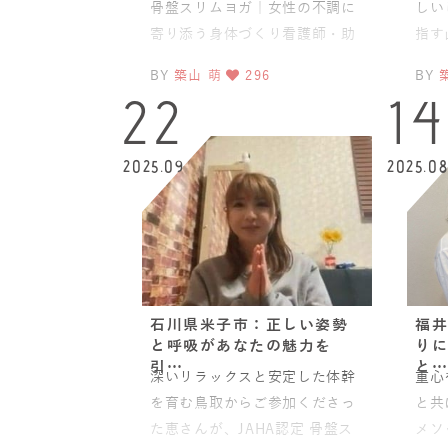
骨盤スリムヨガ｜女性の不調に
しい
寄り添う身体づくり看護師・助
指す
産師として女性の妊娠期、出
ガ＆
BY
築山 萌
296
BY
産、産後に関わりながら、JAH
とし
22
14
2025.09
2025.0
石川県米子市：正しい姿勢
福井
と呼吸があなたの魅力を
りに
引…
と…
深いリラックスと安定した体幹
重心
を育む鳥取からご参加くださっ
と共
た恵さんが、JAHA認定 骨盤ス
メソ