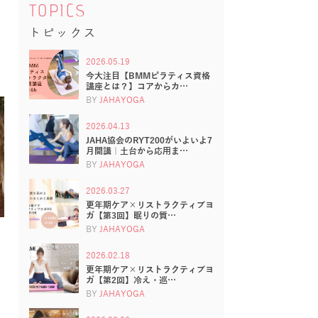
TOPICS
トピックス
2026.05.19
今大注目【BMMピラティス資格
講座とは？】コアからカ…
BY
JAHAYOGA
2026.04.13
JAHA協会のRYT200がいよいよ7
月開講｜土台から応用ま…
BY
JAHAYOGA
2026.03.27
更年期ケア×リストラクティブヨ
ガ【第3回】眠りの質…
BY
JAHAYOGA
2026.02.18
更年期ケア×リストラクティブヨ
ガ【第2回】冷え・巡…
BY
JAHAYOGA