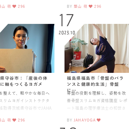
幅広くご活躍されている
ストラクター養成コース」資格
築山 萌
296
BY
築山 萌
296
miさんが今回、JAHA本
取得、おめでとうございます
5
17
2023.10
県守谷市：「産後の体
福島県福島市「骨盤のバラ
に軸をつくるヨガメ
ンスと健康的生活」骨盤
に…
を整えて、軽やかな毎日へ
骨盤の役割を理解し、姿勢を改
スリムヨガインストラクタ
善骨盤スリムヨガ資格講座 レポ
格取得茨城県守谷市でJAHA
ート福島の理学療法士の和世さ
講師として活動中のSaoriさ
ん資格取得おめでとうございま
築山 萌
296
BY
JAHAYOGA
、「骨盤スリム
す トレーナーの