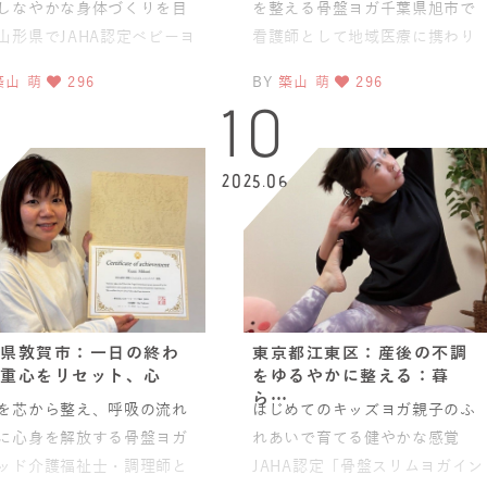
しなやかな身体づくりを目
を整える骨盤ヨガ千葉県旭市で
山形県でJAHA認定ベビーヨ
看護師として地域医療に携わり
ママヨガインストラクター
ながら、JAHA認定ベビーヨガ＆
築山 萌
296
BY
築山 萌
296
て活動されているもえ
ママヨガ・ベビママピラテ
10
8
2025.06
県敦賀市：一日の終わ
東京都江東区：産後の不調
重心をリセット、心
をゆるやかに整える：暮
ら…
を芯から整え、呼吸の流れ
はじめてのキッズヨガ親子のふ
に心身を解放する骨盤ヨガ
れあいで育てる健やかな感覚
ッド介護福祉士・調理師と
JAHA認定「骨盤スリムヨガイン