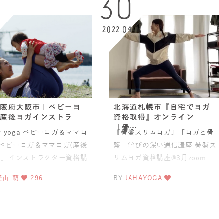
0
30
2022.04
阪府大阪市」ベビーヨ
北海道札幌市『自宅でヨガ
産後ヨガインストラ
資格取得』オンライン
「骨…
by yoga ベビーヨガ＆ママヨ
『骨盤スリムヨガ』「ヨガと骨
ベビーヨガ＆ママヨガ(産後
盤」学びの深い通信講座 骨盤ス
)」インストラクター資格講
リムヨガ資格講座®︎3月zoom
3ヶ月～1歳半くらいまで楽
online講座⁡助産師のwa
築山 萌
296
BY
JAHAYOGA
事が出来