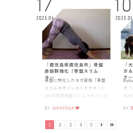
17
1
2023.06
2023.01
「鹿児島県鹿児島市」骨盤
「大
底筋群強化『骨盤スリム
ガ＆
ヨ…
ク…
骨盤に特化したヨガ資格「骨盤
Ba
スリムヨガインストラクター」
ガ「
JAHA認定骨盤スリムヨガインス
ヨガ
トラクター養成講座通信講座＋
座は
BY
JAHAYOGA
BY
1日オンライン認定コース
しむ
1
2
3
4
5