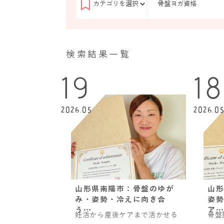
検索結果一覧
19
18
2026.05
2026.0
山形県南陽市：骨盤のゆが
山形
み・姿勢・冷えに向き合
姿勢
う…
ア…
妊活から産後ケアまで活かせる
骨盤