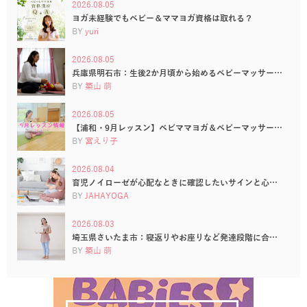
2026.08.05
ヨガ未経験でもベビー＆ママヨガ資格は取れる？
BY
yuri
2026.08.05
兵庫県明石市：生後2か月頃から始めるベビーマッサー…
BY
築山 萌
2026.08.05
【浦和・9月レッスン】ベビママヨガ＆ベビーマッサー…
BY
宮えり子
2026.08.04
育児ノイローゼが心配なときに確認したいサインと心…
BY
JAHAYOGA
2026.08.03
埼玉県さいたま市：寝返りやお座りなど発達段階に合…
BY
築山 萌