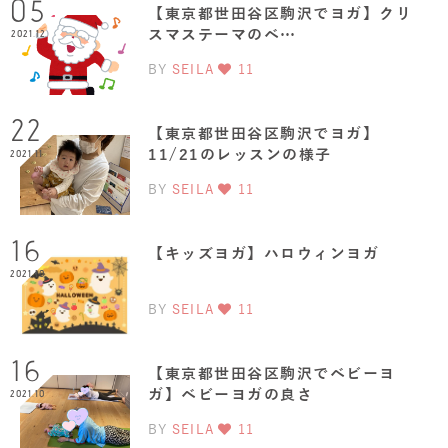
05
【東京都世田谷区駒沢でヨガ】クリ
スマステーマのベ…
2021.12
BY
SEILA
11
22
【東京都世田谷区駒沢でヨガ】
11/21のレッスンの様子
2021.11
BY
SEILA
11
16
【キッズヨガ】ハロウィンヨガ
2021.10
BY
SEILA
11
16
【東京都世田谷区駒沢でベビーヨ
ガ】ベビーヨガの良さ
2021.10
BY
SEILA
11