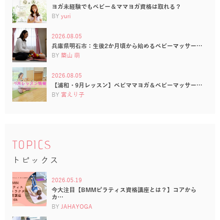
ヨガ未経験でもベビー＆ママヨガ資格は取れる？
BY
yuri
2026.08.05
兵庫県明石市：生後2か月頃から始めるベビーマッサー…
BY
築山 萌
2026.08.05
【浦和・9月レッスン】ベビママヨガ＆ベビーマッサー…
BY
宮えり子
TOPICS
トピックス
2026.05.19
今大注目【BMMピラティス資格講座とは？】コアから
カ…
BY
JAHAYOGA