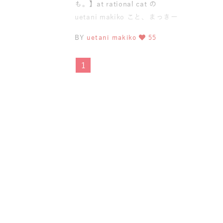
も。】at rational cat の
uetani makiko こと、まっきー
です✩.*˚ いつも
BY
uetani makiko
55
1