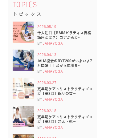
TOPICS
トピックス
2026.05.19
今大注目【BMMピラティス資格
講座とは？】コアからカ…
BY
JAHAYOGA
2026.04.13
JAHA協会のRYT200がいよいよ7
月開講｜土台から応用ま…
BY
JAHAYOGA
2026.03.27
更年期ケア×リストラクティブヨ
ガ【第3回】眠りの質…
BY
JAHAYOGA
2026.02.18
更年期ケア×リストラクティブヨ
ガ【第2回】冷え・巡…
BY
JAHAYOGA