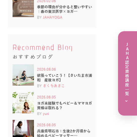
2026.02.06
季節の理由が分かると整いやすい
｜春の東洋医学×ヨガ…
BY
JAHAYOGA
JAHA認定資格講座一覧
Recommend Blog
おすすめブログ
2026.08.06
欲張っていこう！【さいたま市浦
和 産後ヨガ】
BY
きくちあきこ
2026.08.05
›
ヨガ未経験でもベビー＆ママヨガ
資格は取れる？
BY
yuri
2026.08.05
兵庫県明石市：生後2か月頃から
始めるベビーマッサー…