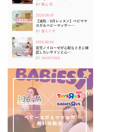
BY
築山 萌
2026.08.05
【浦和・9月レッスン】ベビママ
ヨガ＆ベビーマッサー…
BY
宮えり子
2026.08.04
育児ノイローゼが心配なときに確
認したいサインと心…
BY
JAHAYOGA