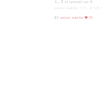
も。】at rational cat の
uetani makiko こと、まっきー
です✩.*˚ いつも
BY
uetani makiko
55