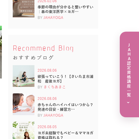
2026.02.06
季節の理由が分かると整いやすい
｜春の東洋医学×ヨガ…
BY
JAHAYOGA
JAHA認定資格講座一覧
Recommend Blog
おすすめブログ
2026.08.06
欲張っていこう！【さいたま市浦
和 産後ヨガ】
BY
きくちあきこ
2026.08.06
›
赤ちゃんのハイハイはいつから？
発達の目安・練習方…
BY
JAHAYOGA
2026.08.05
ヨガ未経験でもベビー＆ママヨガ
資格は取れる？