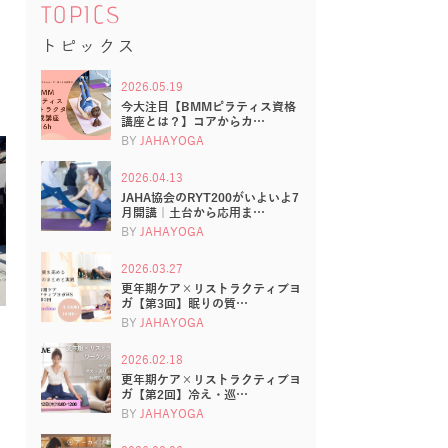
TOPICS
トピックス
2026.05.19
今大注目【BMMピラティス資格
講座とは？】コアからカ…
BY
JAHAYOGA
2026.04.13
JAHA協会のRYT200がいよいよ7
月開講｜土台から応用ま…
BY
JAHAYOGA
2026.03.27
更年期ケア×リストラクティブヨ
ガ【第3回】眠りの質…
BY
JAHAYOGA
2026.02.18
更年期ケア×リストラクティブヨ
ガ【第2回】冷え・巡…
BY
JAHAYOGA