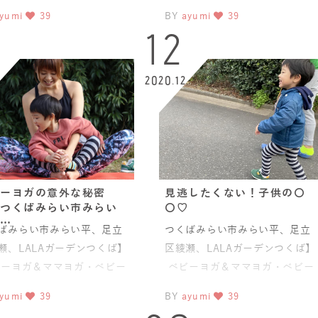
クラマッサージ ボディ
チャクラマッサージ ボディ
yumi
39
BY
ayumi
39
12
2020.12
ーヨガの意外な秘密
見逃したくない！子供の〇
つくばみらい市みらい
〇♡
…
ばみらい市みらい平、足立
つくばみらい市みらい平、足立
瀬、LALAガーデンつくば】
区綾瀬、LALAガーデンつくば】
ーヨガ＆ママヨガ・ベビー
ベビーヨガ＆ママヨガ・ベビー
クラマッサージ ボディ
チャクラマッサージ ボディ
yumi
39
BY
ayumi
39