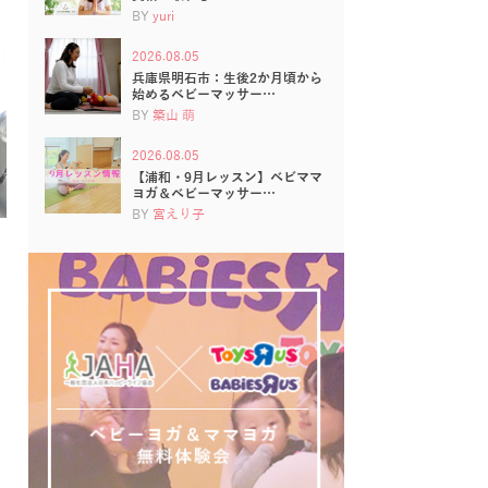
BY
yuri
2026.08.05
兵庫県明石市：生後2か月頃から
始めるベビーマッサー…
BY
築山 萌
2026.08.05
【浦和・9月レッスン】ベビママ
ヨガ＆ベビーマッサー…
BY
宮えり子