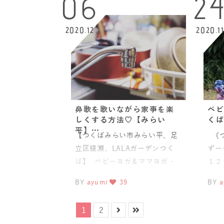
06
2
2020.12
2020.1
鼻歌を歌いながら家事を楽
ベビ
しくする方法♡【みらい
くば
平】…
【つくばみらい市みらい平、足
《つ
立区綾瀬、LALAガーデンつく
ずー
ば】 ベビーヨガ＆ママヨガ・
１２
ベビーチャクラマッサージ &nb
叶え
BY
ayumi
39
BY
a
1
2