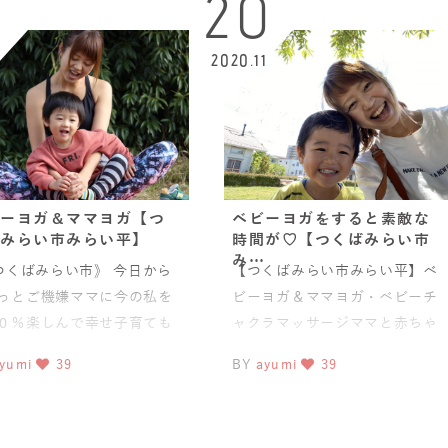
4
20
1
2020.11
ーヨガ＆ママヨガ【つ
ベビーヨガをすると素敵な
みらい市みらい平】
時間が♡【つくばみらい市
み…
くばみらい市》 今日から
【つくばみらい市みらい平】ベ
っとご機嫌ママに今の私を
ビーヨガ＆ママヨガ・ベビーチ
０％楽しんで幸せ子育ても
ャクラマッサージママと赤ちゃ
るヨガインストラク
んに穏やかな時間を
yumi
39
BY
ayumi
39
♡ baby&mamayog