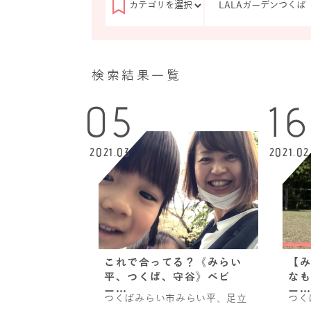
検索結果一覧
05
16
2021.03
2021.02
これで合ってる？《みらい
【み
平、つくば、守谷》ベビ
なも
ー…
ー…
つくばみらい市みらい平、足立
つく