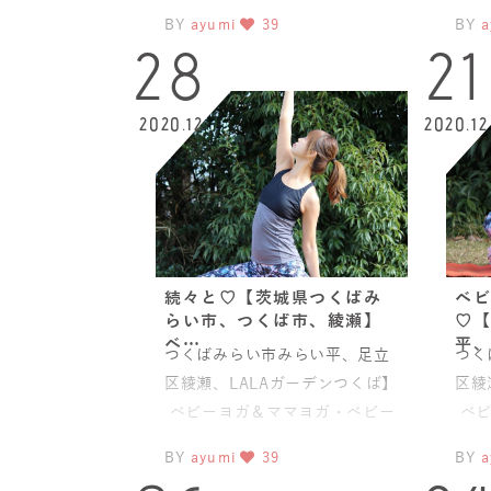
チャクラマッサージ ボディ
チャ
BY
ayumi
39
BY
a
28
21
2020.12
2020.12
続々と♡【茨城県つくばみ
ベビ
らい市、つくば市、綾瀬】
♡【
ベ…
平、
つくばみらい市みらい平、足立
つく
区綾瀬、LALAガーデンつくば】
区綾
ベビーヨガ＆ママヨガ・ベビー
ベビ
チャクラマッサージ ボディ
チャ
BY
ayumi
39
BY
a