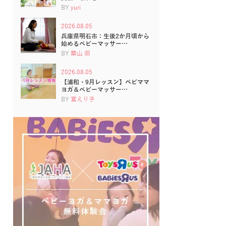
BY
yuri
2026.08.05
兵庫県明石市：生後2か月頃から
始めるベビーマッサー…
BY
築山 萌
2026.08.05
【浦和・9月レッスン】ベビママ
ヨガ＆ベビーマッサー…
BY
宮えり子