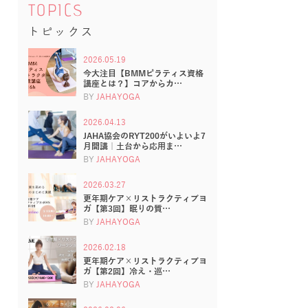
TOPICS
トピックス
2026.05.19
今大注目【BMMピラティス資格
講座とは？】コアからカ…
BY
JAHAYOGA
2026.04.13
JAHA協会のRYT200がいよいよ7
月開講｜土台から応用ま…
BY
JAHAYOGA
2026.03.27
更年期ケア×リストラクティブヨ
ガ【第3回】眠りの質…
BY
JAHAYOGA
2026.02.18
更年期ケア×リストラクティブヨ
ガ【第2回】冷え・巡…
BY
JAHAYOGA