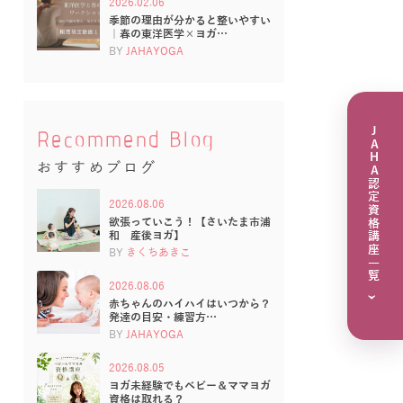
2026.02.06
季節の理由が分かると整いやすい
｜春の東洋医学×ヨガ…
BY
JAHAYOGA
JAHA認定資格講座一覧
Recommend Blog
おすすめブログ
2026.08.06
欲張っていこう！【さいたま市浦
和 産後ヨガ】
BY
きくちあきこ
2026.08.06
›
赤ちゃんのハイハイはいつから？
発達の目安・練習方…
BY
JAHAYOGA
2026.08.05
ヨガ未経験でもベビー＆ママヨガ
資格は取れる？