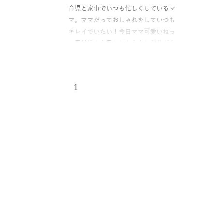
育児と家事でいつも忙しくしているマ
マ。ママだっておしゃれをしていつも
キレイでいたい！今日ママ可愛いねっ
て子供達から言われたら少し気分が上
がり
1