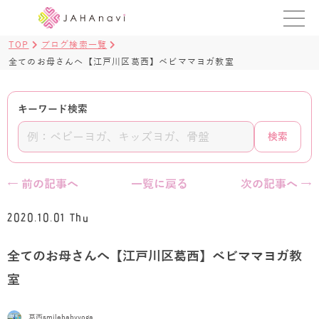
TOP
ブログ検索一覧
教室を探す
全てのお母さんへ【江戸川区葛西】ベビママヨガ教室
レッスンを探す
キーワード検索
BLOG
検索
›
ヨガ資格講座
← 前の記事へ
一覧に戻る
次の記事へ →
ログイン
2020.10.01 Thu
JAHAYOGA
全てのお母さんへ【江戸川区葛西】ベビママヨガ教
室
葛西smilebabyyoga