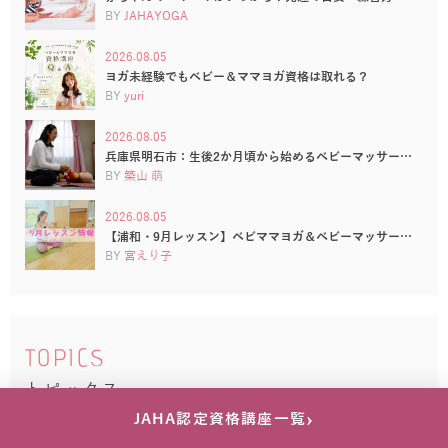
BY
JAHAYOGA
2026.08.05
ヨガ未経験でもベビー＆ママヨガ資格は取れる？
BY
yuri
2026.08.05
兵庫県明石市：生後2か月頃から始めるベビーマッサー…
BY
築山 萌
2026.08.05
【浦和・9月レッスン】ベビママヨガ＆ベビーマッサー…
BY
宮えり子
TOPICS
トピックス
›
JAHA認定資格講座一覧
2026.05.19