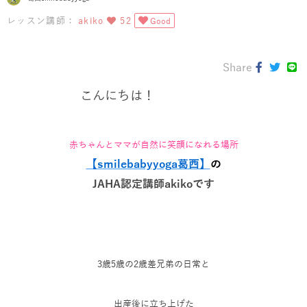
レッスン講師：
akiko
52
Good
Share
こんにちは！
赤ちゃんとママが自然に笑顔になれる場所
【smilebabyyog
a葛西】
の
JAHA認定講師akikoです
3歳5歳の2歳差兄弟の日常と
出産後に立ち上げた