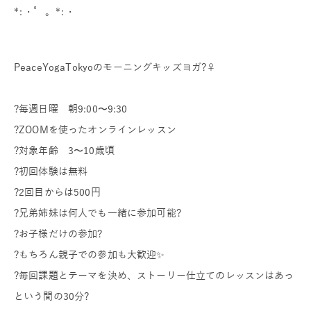
*:・゜。*:・
PeaceYogaTokyoのモーニングキッズヨガ?‍♀️
?毎週日曜 朝9:00〜9:30
?ZOOMを使ったオンラインレッスン
?対象年齢 3〜10歳頃
?初回体験は無料
?2回目からは500円
?兄弟姉妹は何人でも一緒に参加可能?
?お子様だけの参加?
?もちろん親子での参加も大歓迎✨
?毎回課題とテーマを決め、ストーリー仕立てのレッスンはあっ
という間の30分?