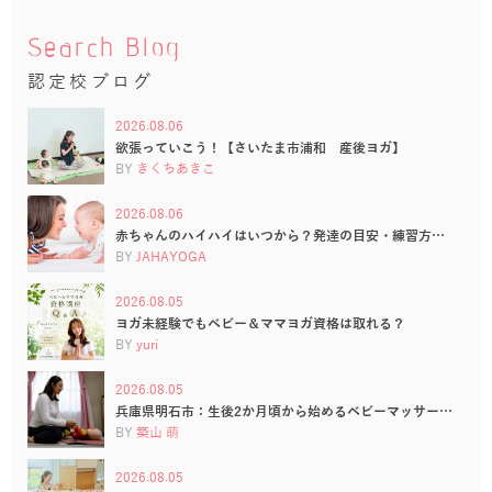
Search Blog
認定校ブログ
2026.08.06
欲張っていこう！【さいたま市浦和 産後ヨガ】
BY
きくちあきこ
2026.08.06
赤ちゃんのハイハイはいつから？発達の目安・練習方…
BY
JAHAYOGA
2026.08.05
ヨガ未経験でもベビー＆ママヨガ資格は取れる？
BY
yuri
2026.08.05
兵庫県明石市：生後2か月頃から始めるベビーマッサー…
BY
築山 萌
2026.08.05