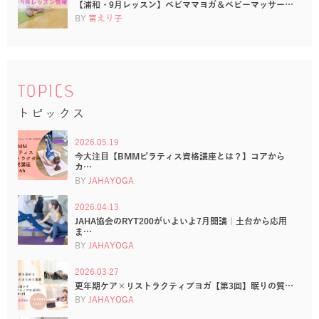
【浦和・9月レッスン】ベビママヨガ＆ベビーマッサー…
BY
宮えり子
TOPICS
トピックス
2026.05.19
今大注目【BMMピラティス資格講座とは？】コアから
カ…
BY
JAHAYOGA
2026.04.13
JAHA協会のRYT200がいよいよ7月開講｜土台から応用
ま…
BY
JAHAYOGA
2026.03.27
更年期ケア×リストラクティブヨガ【第3回】眠りの質…
BY
JAHAYOGA