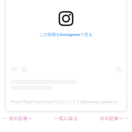
この投稿をInstagramで見る
PeaceYogaTokyo/kaori/ヨガイントラ(@peaceyogatokyo)がシェアした投稿
← 前の記事へ
一覧に戻る
次の記事へ →