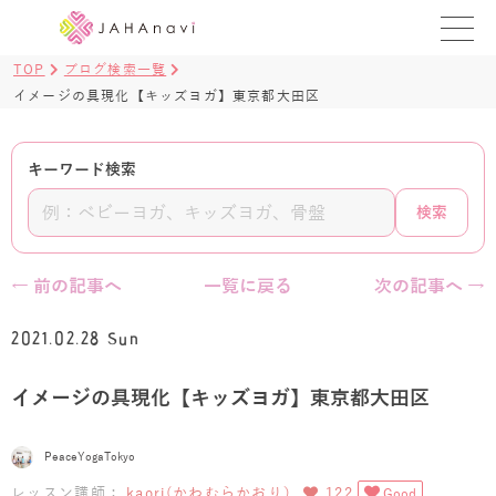
TOP
ブログ検索一覧
教室を探す
イメージの具現化【キッズヨガ】東京都大田区
レッスンを探す
キーワード検索
BLOG
検索
›
ヨガ資格講座
← 前の記事へ
一覧に戻る
次の記事へ →
ログイン
2021.02.28 Sun
JAHAYOGA
イメージの具現化【キッズヨガ】東京都大田区
PeaceYogaTokyo
レッスン講師：
kaori(かわむらかおり）
122
Good