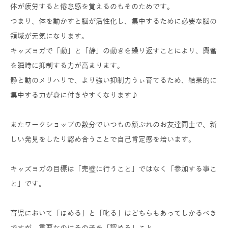
体が疲労すると倦怠感を覚えるのもそのためです。
つまり、体を動かすと脳が活性化し、
集中するために必要な脳の
領域が元気になります。
キッズヨガで「動」と「静」の動きを繰り返すことにより、
興奮
を瞬時に抑制する力が高まります。
静と動のメリハリで、
より強い抑制力うぃ育てるため、
結果的に
集中する力が身に付きやすくなります♪
またワークショップの数分でいつもの顔ぶれのお友達同士で、
新
しい発見をしたり認め合うことで自己肯定感を培います。
キッズヨガの目標は「完璧に行うこと」ではなく「
参加する事こ
と」です。
育児において「ほめる」と「叱る」
はどちらもあってしかるべき
ですが、重要なのはその子を「
認める」こと。