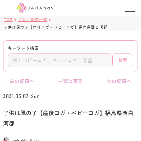
TOP
ブログ検索一覧
教室を探す
子供は風の子【産後ヨガ・ベビーヨガ】福島県西白河郡
レッスンを探す
キーワード検索
BLOG
検索
›
ヨガ資格講座
← 前の記事へ
一覧に戻る
次の記事へ →
ログイン
2021.03.07 Sun
JAHAYOGA
子供は風の子【産後ヨガ・ベビーヨガ】福島県西白
河郡
yoga salon さくら