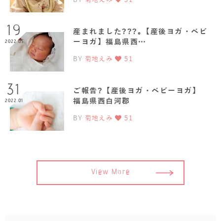
19
産まれました???｡【産後ヨガ・ベビ
ーヨガ】福島県西…
2022.05
BY
菊地えみ
51
31
ご報告?【産後ヨガ・ベビーヨガ】
福島県西白河郡
2022.01
BY
菊地えみ
51
View More