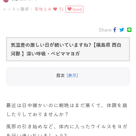
レッスン講師：
菊地えみ
51
Good
Share
気温差の激しい日が続いていますね?【福島県 西白
河郡 】深い呼吸・ベビママヨガ
目次
[表示]
最近は日中暖かいのに朝晩はまだ寒くて、体調を崩
したりしておりませんか？
風邪の引き始めなど、体内に入ったウイルスをヨガ
を行い追い払いましょう?