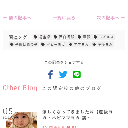
← 前の記事へ
一覧に戻る
次の記事へ →
関連タグ
福島県
西白河郡
風邪
ウイルス
子供は風の子
ベビーヨガ
ママヨガ
産後ヨガ
この記事をシェアする
Other Blog
この認定校の他のブログ
05
涼しくなってきましたね【産後ヨ
ガ・ベビママヨガ 福…
2022.10
BY
菊地えみ
51