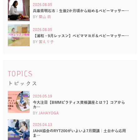
2026.08.05
兵庫県明石市：生後2か月頃から始めるベビーマッサー…
BY
築山 萌
2026.08.05
【浦和・9月レッスン】ベビママヨガ＆ベビーマッサー…
BY
宮えり子
TOPICS
トピックス
2026.05.19
今大注目【BMMピラティス資格講座とは？】コアから
カ…
BY
JAHAYOGA
2026.04.13
JAHA協会のRYT200がいよいよ7月開講｜土台から応用
ま…