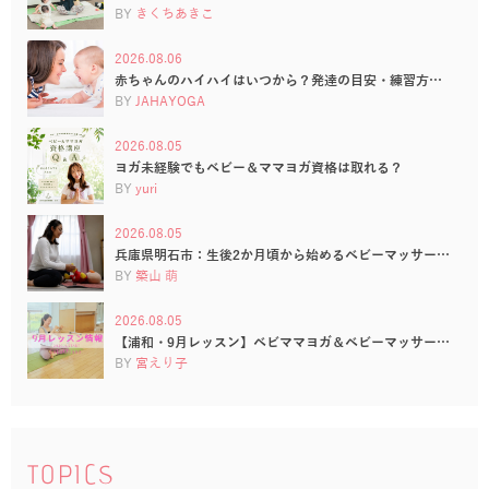
BY
きくちあきこ
2026.08.06
赤ちゃんのハイハイはいつから？発達の目安・練習方…
BY
JAHAYOGA
2026.08.05
ヨガ未経験でもベビー＆ママヨガ資格は取れる？
BY
yuri
2026.08.05
兵庫県明石市：生後2か月頃から始めるベビーマッサー…
BY
築山 萌
2026.08.05
【浦和・9月レッスン】ベビママヨガ＆ベビーマッサー…
BY
宮えり子
TOPICS