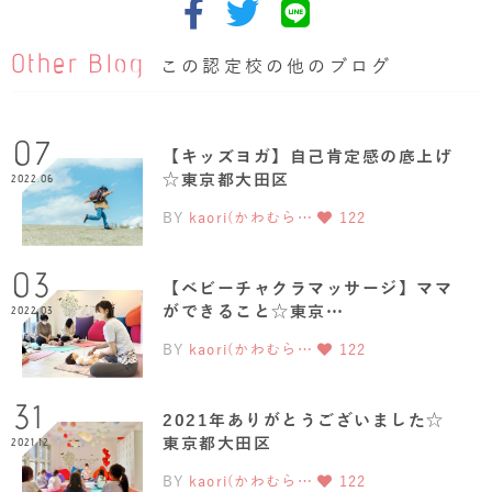
Other Blog
この認定校の他のブログ
07
【キッズヨガ】自己肯定感の底上げ
☆東京都大田区
2022.06
BY
kaori(かわむら…
122
03
【ベビーチャクラマッサージ】ママ
ができること☆東京…
2022.03
BY
kaori(かわむら…
122
31
2021年ありがとうございました☆
東京都大田区
2021.12
BY
kaori(かわむら…
122