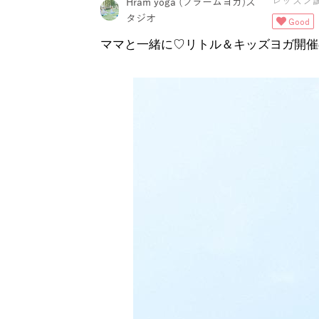
レッスン
Hram yoga (フラームヨガ)ス
タジオ
Good
ママと一緒に♡リトル＆キッズヨガ開催