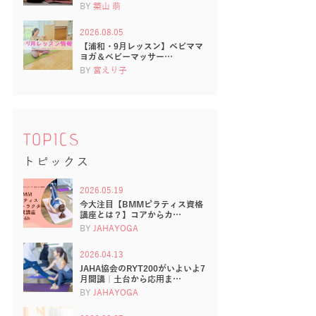
BY
築山 萌
2026.08.05
【浦和・9月レッスン】ベビママ
ヨガ＆ベビーマッサー…
BY
宮えり子
TOPICS
トピックス
2026.05.19
今大注目【BMMピラティス資格
講座とは？】コアからカ…
BY
JAHAYOGA
2026.04.13
JAHA協会のRYT200がいよいよ7
月開講｜土台から応用ま…
BY
JAHAYOGA