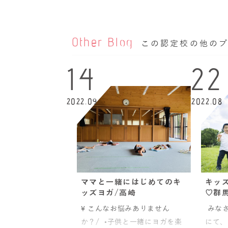
Other Blog
この認定校の他の
14
22
2022.09
2022.08
ママと一緒にはじめてのキ
キッ
ッズヨガ/高崎
♡群
\ こんなお悩みありません
みなさ
か？/ •子供と一緒にヨガを楽
にて、