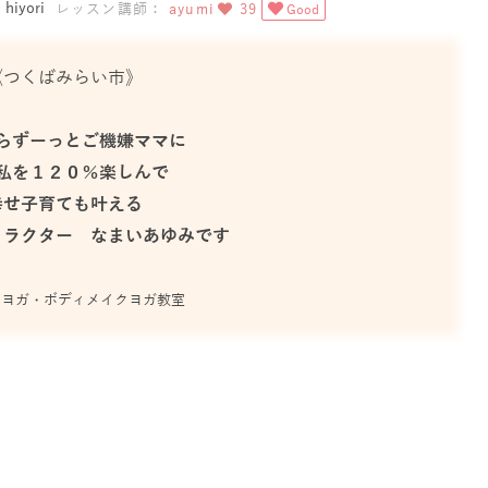
iyori
レッスン講師：
ayumi
39
Good
《つくばみらい市》
らずーっとご機嫌ママに
私を１２０％楽しんで
幸せ子育ても叶える
トラクター なまいあゆみです
マヨガ・ボディメイクヨガ教室