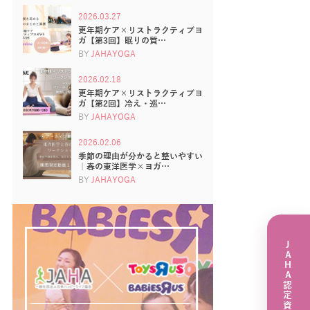
2026.03.27
更年期ケア×リストラクティブヨ
ガ【第3回】眠りの質…
BY
JAHAYOGA
2026.02.18
更年期ケア×リストラクティブヨ
ガ【第2回】冷え・巡…
BY
JAHAYOGA
2026.02.06
季節の理由が分かると整いやすい
｜春の東洋医学×ヨガ…
BY
JAHAYOGA
JAHA認定資格講座一覧