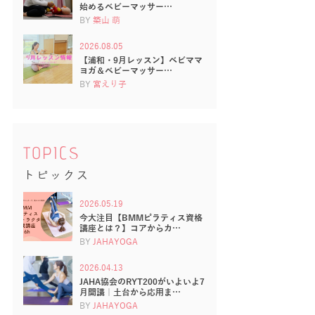
始めるベビーマッサー…
BY
築山 萌
2026.08.05
【浦和・9月レッスン】ベビママ
ヨガ＆ベビーマッサー…
BY
宮えり子
TOPICS
トピックス
2026.05.19
今大注目【BMMピラティス資格
講座とは？】コアからカ…
BY
JAHAYOGA
2026.04.13
JAHA協会のRYT200がいよいよ7
月開講｜土台から応用ま…
BY
JAHAYOGA