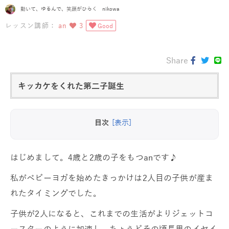
動いて、ゆるんで、笑顔がひらく nikowa
レッスン講師：
an
3
Good
Share
キッカケをくれた第二子誕生
目次
[表示]
はじめまして。4歳と2歳の子をもつanです♪
私がベビーヨガを始めたきっかけは2人目の子供が産ま
れたタイミングでした。
子供が2人になると、これまでの生活がよりジェットコ
ースターのように加速し、ちょうどその頃長男のイヤイ