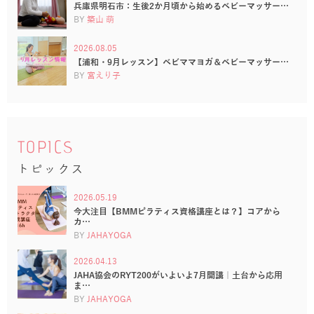
兵庫県明石市：生後2か月頃から始めるベビーマッサー…
BY
築山 萌
2026.08.05
【浦和・9月レッスン】ベビママヨガ＆ベビーマッサー…
BY
宮えり子
TOPICS
トピックス
2026.05.19
今大注目【BMMピラティス資格講座とは？】コアから
カ…
BY
JAHAYOGA
2026.04.13
JAHA協会のRYT200がいよいよ7月開講｜土台から応用
ま…
BY
JAHAYOGA