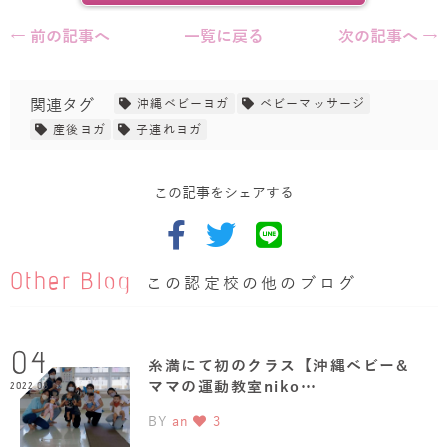
← 前の記事へ
一覧に戻る
次の記事へ →
関連タグ
沖縄ベビーヨガ
ベビーマッサージ
産後ヨガ
子連れヨガ
この記事をシェアする
Other Blog
この認定校の他のブログ
04
糸満にて初のクラス【沖縄ベビー&
ママの運動教室niko…
2022.08
BY
an
3