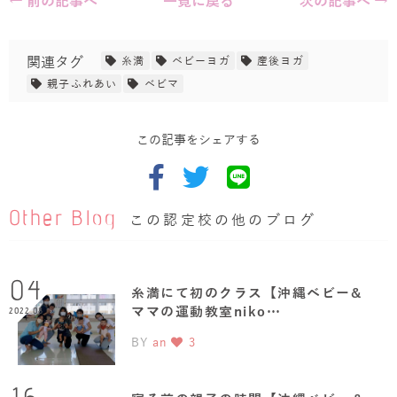
← 前の記事へ
一覧に戻る
次の記事へ →
関連タグ
糸満
ベビーヨガ
産後ヨガ
親子ふれあい
ベビマ
この記事をシェアする
Other Blog
この認定校の他のブログ
04
糸満にて初のクラス【沖縄ベビー&
ママの運動教室niko…
2022.08
BY
an
3