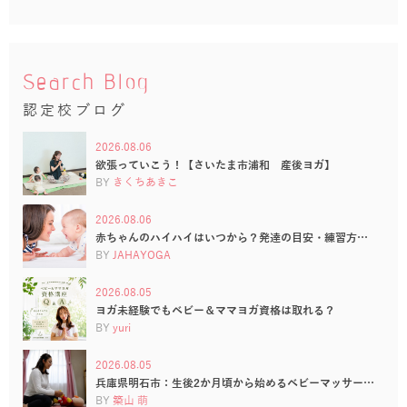
Search Blog
認定校ブログ
2026.08.06
欲張っていこう！【さいたま市浦和 産後ヨガ】
BY
きくちあきこ
2026.08.06
赤ちゃんのハイハイはいつから？発達の目安・練習方…
BY
JAHAYOGA
2026.08.05
ヨガ未経験でもベビー＆ママヨガ資格は取れる？
BY
yuri
2026.08.05
兵庫県明石市：生後2か月頃から始めるベビーマッサー…
BY
築山 萌