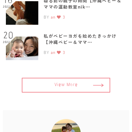
16
寝る前の親子の時間【沖縄ベビー＆
ママの運動教室nik…
2022.05
BY
an
3
20
私がベビーヨガを始めたきっかけ
【沖縄ベビー＆ママ…
2022.02
BY
an
3
View More