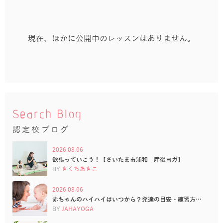
現在、ほかに公開中のレッスンはありません。
Search Blog
認定校ブログ
2026.08.06
欲張っていこう！【さいたま市浦和 産後ヨガ】
BY
きくちあきこ
2026.08.06
赤ちゃんのハイハイはいつから？発達の目安・練習方…
BY
JAHAYOGA