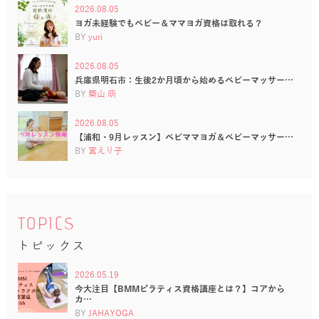
2026.08.05
ヨガ未経験でもベビー＆ママヨガ資格は取れる？
BY
yuri
2026.08.05
兵庫県明石市：生後2か月頃から始めるベビーマッサー…
BY
築山 萌
2026.08.05
【浦和・9月レッスン】ベビママヨガ＆ベビーマッサー…
BY
宮えり子
TOPICS
トピックス
2026.05.19
今大注目【BMMピラティス資格講座とは？】コアから
カ…
BY
JAHAYOGA