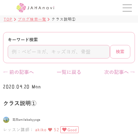
TOP
ブログ検索一覧
クラス説明①
教室を探す
レッスンを探す
キーワード検索
検索
BLOG
›
ヨガ資格講座
← 前の記事へ
一覧に戻る
次の記事へ →
ログイン
2020.04.20 Mon
JAHAYOGA
クラス説明①
葛西smilebabyyoga
レッスン講師：
akiko
52
Good