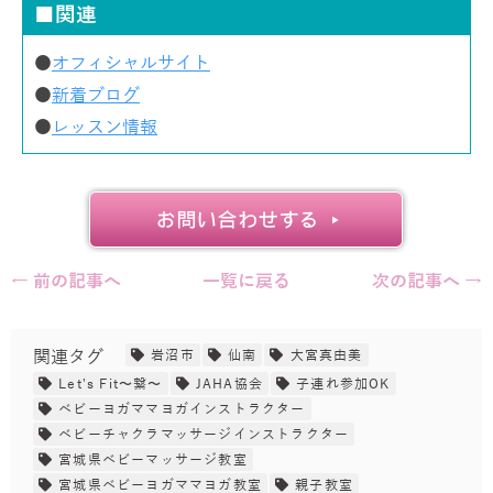
■関連
●
オフィシャルサイト
●
新着ブログ
●
レッスン情報
← 前の記事へ
一覧に戻る
次の記事へ →
関連タグ
岩沼市
仙南
大宮真由美
Let's Fit〜繋〜
JAHA協会
子連れ参加OK
ベビーヨガママヨガインストラクター
ベビーチャクラマッサージインストラクター
宮城県ベビーマッサージ教室
宮城県ベビーヨガママヨガ教室
親子教室