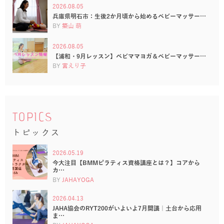
2026.08.05
兵庫県明石市：生後2か月頃から始めるベビーマッサー…
BY
築山 萌
2026.08.05
【浦和・9月レッスン】ベビママヨガ＆ベビーマッサー…
BY
宮えり子
TOPICS
トピックス
2026.05.19
今大注目【BMMピラティス資格講座とは？】コアから
カ…
BY
JAHAYOGA
2026.04.13
JAHA協会のRYT200がいよいよ7月開講｜土台から応用
ま…