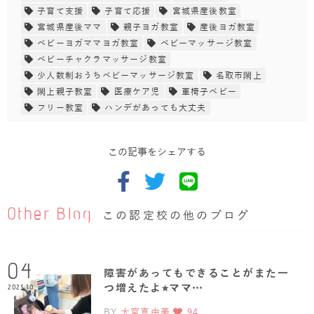
子育て支援
子育て応援
宮城県産後教室
宮城県産後ママ
親子ヨガ教室
産後ヨガ教室
ベビーヨガママヨガ教室
ベビーマッサージ教室
ベビーチャクラマッサージ教室
少人数制おうちベビーマッサージ教室
名取市閖上
閖上親子教室
医療ケア児
車椅子ベビー
フリー教室
ハンデがあっても大丈夫
この記事をシェアする
Other Blog
この認定校の他のブログ
04
障害があってもできることがまた一
つ増えたよ⭐︎ママ…
2023.10
BY
大宮真由美
94