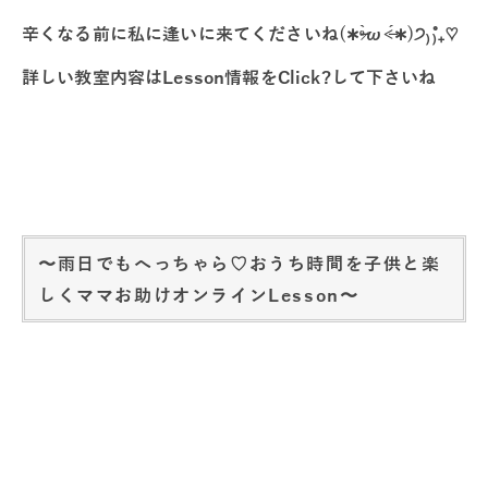
辛くなる前に私に逢いに来てくださいね(∗ᵒ̶̶̷̀ω˂̶́∗)੭₎₎̊₊♡
詳しい教室内容はLesson情報をClick?して下さいね
〜雨日でもへっちゃら♡おうち時間を子供と楽
しくママお助けオンラインLesson〜