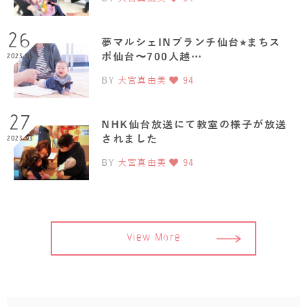
26
夢マルシェINブランチ仙台⭐︎まちス
ポ仙台〜700人越…
2023.06
BY
大宮真由美
94
27
NHK仙台放送にて教室の様子が放送
されました
2023.03
BY
大宮真由美
94
View More