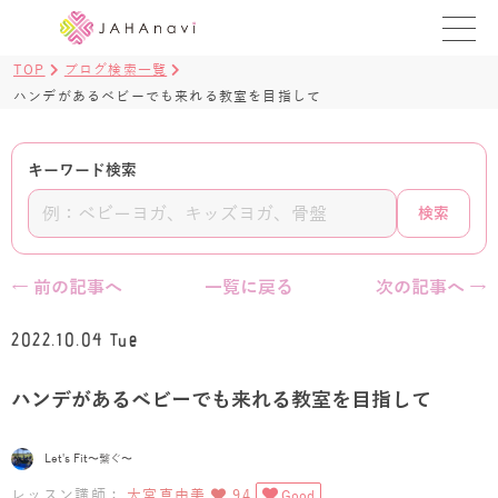
TOP
ブログ検索一覧
教室を探す
ハンデがあるベビーでも来れる教室を目指して
レッスンを探す
キーワード検索
BLOG
検索
›
ヨガ資格講座
← 前の記事へ
一覧に戻る
次の記事へ →
ログイン
2022.10.04 Tue
JAHAYOGA
ハンデがあるベビーでも来れる教室を目指して
Let's Fit〜繋ぐ〜
レッスン講師：
大宮真由美
94
Good