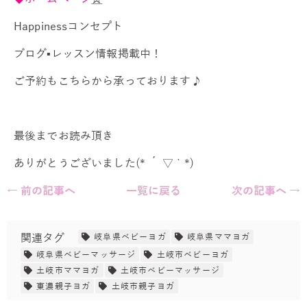
Happinessコンセプト
ブログ▪レッスン情報掲載中！
ご予約もこちらから承っております♪
最後までお読み頂き
ありがとうございました(* ´ ▽ ` *)
← 前の記事へ
一覧に戻る
次の記事へ →
関連タグ
岐阜県ベビーヨガ
岐阜県ママヨガ
岐阜県ベビーマッサージ
土岐市ベビーヨガ
土岐市ママヨガ
土岐市ベビーマッサージ
東濃親子ヨガ
土岐市親子ヨガ