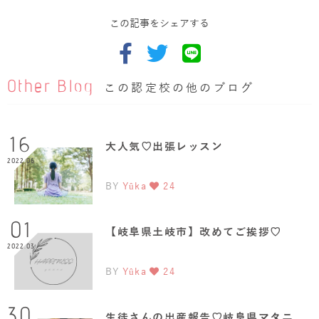
この記事をシェアする
Other Blog
この認定校の他のブログ
16
大人気♡出張レッスン
2022.06
BY
Yûka
24
01
【岐阜県土岐市】改めてご挨拶♡
2022.03
BY
Yûka
24
30
生徒さんの出産報告♡岐阜県マタニ