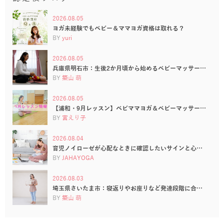
2026.08.05
ヨガ未経験でもベビー＆ママヨガ資格は取れる？
BY
yuri
2026.08.05
兵庫県明石市：生後2か月頃から始めるベビーマッサー…
BY
築山 萌
2026.08.05
【浦和・9月レッスン】ベビママヨガ＆ベビーマッサー…
BY
宮えり子
2026.08.04
育児ノイローゼが心配なときに確認したいサインと心…
BY
JAHAYOGA
2026.08.03
埼玉県さいたま市：寝返りやお座りなど発達段階に合…
BY
築山 萌