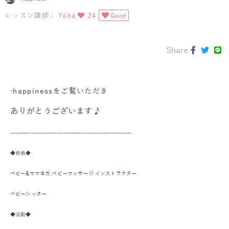
レッスン講師：
Yûka
24
Good
Share
·
happinessをご覧いただき
ありがとうございます♪
---------------------------------------------------------
◆資格◆
ベビー&ママヨガ,
ベビーマッサージ インストラクター
ベビーシッター
◆活動◆