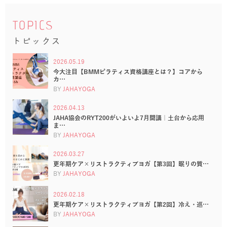
TOPICS
トピックス
2026.05.19
今大注目【BMMピラティス資格講座とは？】コアから
カ…
BY
JAHAYOGA
2026.04.13
JAHA協会のRYT200がいよいよ7月開講｜土台から応用
ま…
BY
JAHAYOGA
2026.03.27
更年期ケア×リストラクティブヨガ【第3回】眠りの質…
BY
JAHAYOGA
2026.02.18
更年期ケア×リストラクティブヨガ【第2回】冷え・巡…
BY
JAHAYOGA