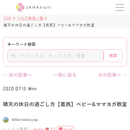
TOP
ブログ検索一覧
教室を探す
晴天の休日の過ごし方【葛西】ベビー&ママヨガ教室
レッスンを探す
キーワード検索
BLOG
検索
›
ヨガ資格講座
← 前の記事へ
一覧に戻る
次の記事へ →
ログイン
2020.07.13 Mon
JAHAYOGA
晴天の休日の過ごし方【葛西】ベビー&ママヨガ教室
葛西smilebabyyoga
レッスン講師：
akiko
52
Good