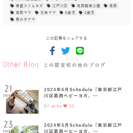
骨盤スリムヨガ
江戸川区
葛西臨海公園
葛西
葛西ママ
兄弟ママ
5歳児
3歳児
男の子ママ
この記事をシェアする
Other Blog
この認定校の他のブログ
21
2024年6月Schedule『東京都江戸
川区葛西ベビーヨガ、…
2024.05
BY
akiko
52
23
2024年5月Schedule『東京都江戸
川区葛西ベビーヨガ、…
2024.04