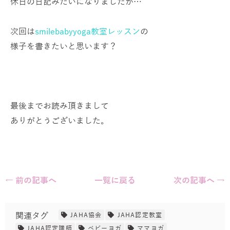
休日の日記みたいになりましたが…
次回は
smilebabyyoga教室レッスン
の
様子を書きたいと思います？
最後までお読み頂きまして
ありがとうございました。
← 前の記事へ
一覧に戻る
次の記事へ →
関連タグ
JAHA協会
JAHA認定教室
JAHA認定講師
ベビーヨガ
ママヨガ