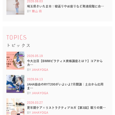
2026.08.03
埼玉県さいたま市：寝返りやお座りなど発達段階に合…
BY
築山 萌
TOPICS
トピックス
2026.05.19
今大注目【BMMピラティス資格講座とは？】コアから
カ…
BY
JAHAYOGA
2026.04.13
JAHA協会のRYT200がいよいよ7月開講｜土台から応用
ま…
BY
JAHAYOGA
2026.03.27
更年期ケア×リストラクティブヨガ【第3回】眠りの質…
BY
JAHAYOGA