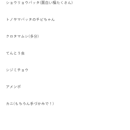
ショウリョウバッタ(面白い程たくさん)
トノサマバッタのチビちゃん
クロタマムシ(多分)
てんとう虫
シジミチョウ
アメンボ
カニ(もちろん手づかみで！)