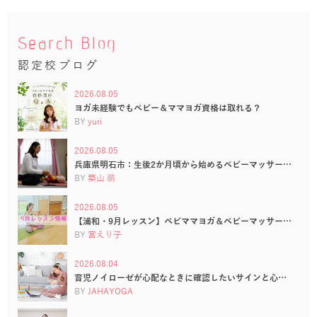
Search Blog
認定校ブログ
2026.08.05
ヨガ未経験でもベビー＆ママヨガ資格は取れる？
BY
yuri
2026.08.05
兵庫県明石市：生後2か月頃から始めるベビーマッサー…
BY
築山 萌
2026.08.05
【浦和・9月レッスン】ベビママヨガ＆ベビーマッサー…
BY
宮えり子
2026.08.04
育児ノイローゼが心配なときに確認したいサインと心…
BY
JAHAYOGA