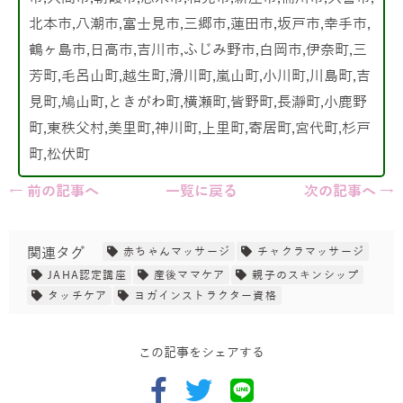
北本市,八潮市,富士見市,三郷市,蓮田市,坂戸市,幸手市,
鶴ヶ島市,日高市,吉川市,ふじみ野市,白岡市,伊奈町,三
芳町,毛呂山町,越生町,滑川町,嵐山町,小川町,川島町,吉
見町,鳩山町,ときがわ町,横瀬町,皆野町,長瀞町,小鹿野
町,東秩父村,美里町,神川町,上里町,寄居町,宮代町,杉戸
町,松伏町
← 前の記事へ
一覧に戻る
次の記事へ →
関連タグ
赤ちゃんマッサージ
チャクラマッサージ
JAHA認定講座
産後ママケア
親子のスキンシップ
タッチケア
ヨガインストラクター資格
この記事をシェアする