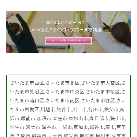
さいたま市西区,さいたま市北区,さいたま市大宮区,さ
いたま市見沼区,さいたま市中央区,さいたま市桜区,さ
いたま市浦和区,さいたま市南区,さいたま市緑区,さい
たま市岩槻区,川越市,熊谷市,川口市,行田市,秩父市,所
沢市,飯能市,加須市,本庄市,東松山市,春日部市,狭山市,
羽生市,鴻巣市,深谷市,上尾市,草加市,越谷市,蕨市,戸田
市,入間市,朝霞市,志木市,和光市,新座市,桶川市,久喜市,