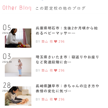
Other Blog
この認定校の他のブログ
05
兵庫県明石市：生後2か月頃から始
めるベビーマッサー…
2026.08
BY
築山 萌
296
03
埼玉県さいたま市：寝返りやお座り
など発達段階に合…
2026.08
BY
築山 萌
296
28
長崎県諫早市：赤ちゃんの泣き方や
表情の変化に気づ…
2026.07
BY
築山 萌
296