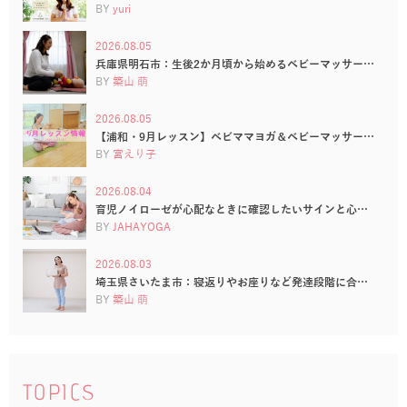
BY
yuri
2026.08.05
兵庫県明石市：生後2か月頃から始めるベビーマッサー…
BY
築山 萌
2026.08.05
【浦和・9月レッスン】ベビママヨガ＆ベビーマッサー…
BY
宮えり子
2026.08.04
育児ノイローゼが心配なときに確認したいサインと心…
BY
JAHAYOGA
2026.08.03
埼玉県さいたま市：寝返りやお座りなど発達段階に合…
BY
築山 萌
TOPICS