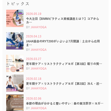
トピックス
2026.05.19
今大注目【BMMピラティス資格講座とは？】コアから
カ…
BY
JAHAYOGA
2026.04.13
JAHA協会のRYT200がいよいよ7月開講｜土台から応用
ま…
BY
JAHAYOGA
2026.03.27
更年期ケア×リストラクティブヨガ【第3回】眠りの質…
BY
JAHAYOGA
2026.02.18
更年期ケア×リストラクティブヨガ【第2回】冷え・巡…
BY
JAHAYOGA
2026.02.06
季節の理由が分かると整いやすい｜春の東洋医学×ヨガ…
BY
JAHAYOGA