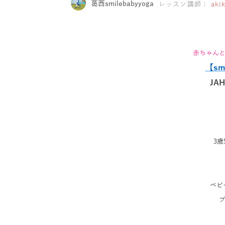
葛西smilebabyyoga
レッスン講師：
aki
赤ちゃん
【smi
JA
3
ベビ