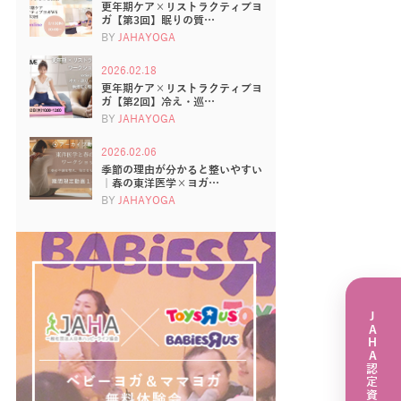
更年期ケア×リストラクティブヨ
ガ【第3回】眠りの質…
BY
JAHAYOGA
2026.02.18
更年期ケア×リストラクティブヨ
ガ【第2回】冷え・巡…
BY
JAHAYOGA
2026.02.06
季節の理由が分かると整いやすい
｜春の東洋医学×ヨガ…
BY
JAHAYOGA
JAHA認定資格講座一覧