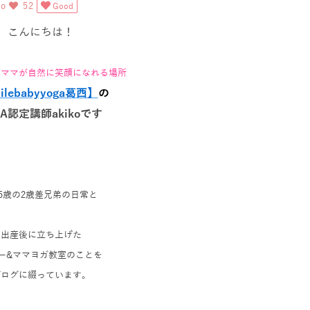
ko
52
Good
こんにちは！
とママが自然に笑顔になれる場所
lebabyyog
a葛西】
の
HA認定講師akikoです
歳5歳の2歳差兄弟の日常と
出産後に立ち上げた
ー&ママヨガ教室のことを
ブログに綴っています。