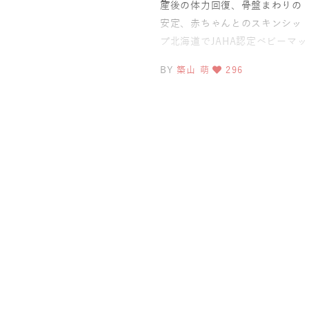
産後の体力回復、骨盤まわりの
安定、赤ちゃんとのスキンシッ
プ北海道でJAHA認定ベビーマッ
サージ資格を取得されたmisato
BY
築山 萌
296
さんが、次の学びと