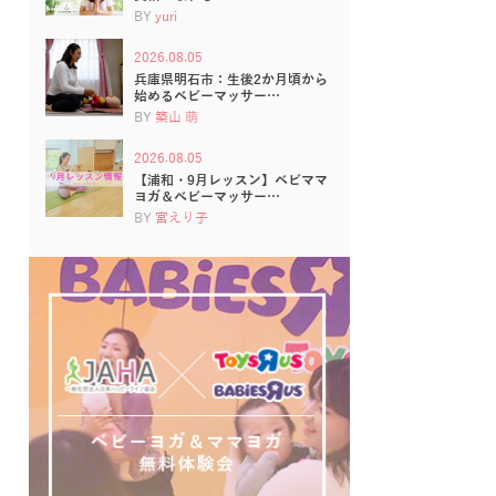
BY
yuri
2026.08.05
兵庫県明石市：生後2か月頃から
始めるベビーマッサー…
BY
築山 萌
2026.08.05
【浦和・9月レッスン】ベビママ
ヨガ＆ベビーマッサー…
BY
宮えり子