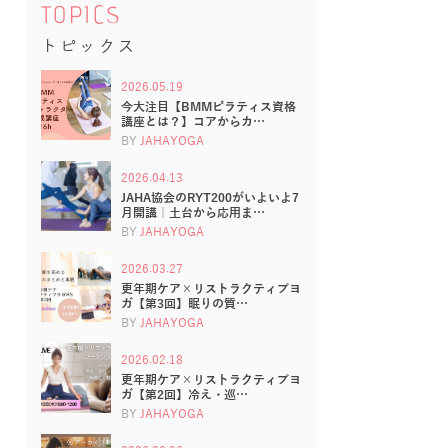
TOPICS
トピックス
2026.05.19
今大注目【BMMピラティス資格
講座とは？】コアからカ…
BY
JAHAYOGA
2026.04.13
JAHA協会のRYT200がいよいよ7
月開講｜土台から応用ま…
BY
JAHAYOGA
2026.03.27
更年期ケア×リストラクティブヨ
ガ【第3回】眠りの質…
BY
JAHAYOGA
2026.02.18
更年期ケア×リストラクティブヨ
ガ【第2回】冷え・巡…
BY
JAHAYOGA