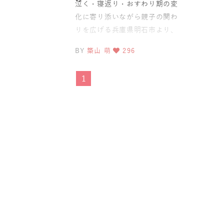
泣く・寝返り・おすわり期の変
化に寄り添いながら親子の関わ
りを広げる兵庫県明石市より、
manamiさんが3日間集中コース
BY
築山 萌
296
にて「ベビーヨガ＆ママ
1