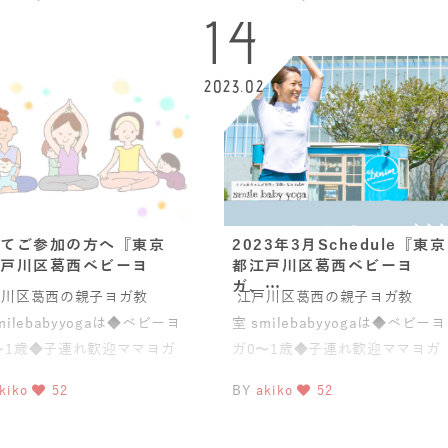
14
2023.02
てご参加の方へ『東京
2023年3月Schedule『東京
戸川区葛西ベビーヨ
都江戸川区葛西ベビーヨ
ガ、…
川区葛西の親子ヨガ教
江戸川区葛西の親子ヨガ教
milebabyyogaは◆ベビーヨ
室 smilebabyyogaは◆ベビーヨ
〜1歳◆子連れ歓迎ママヨガ
ガ0〜1歳◆子連れ歓迎ママヨガ
盤スリムヨガ®)◆
(骨盤スリムヨガ®)◆
kiko
52
BY
akiko
52