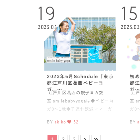
声?体が大きくなると声も大き
19
15
2023.05
2023.02
2023年6月Schedule『東京
初め
都江戸川区葛西ベビーヨ
都江
ガ、…
ガ…
江戸川区葛西の親子ヨガ教
江戸
室 smilebabyyogaは◆ベビーヨ
室 s
ガ0〜1歳◆子連れ歓迎ママヨガ
ガ0
(骨盤スリムヨガ®)◆
(骨
BY
akiko
52
BY
a
1
2
3