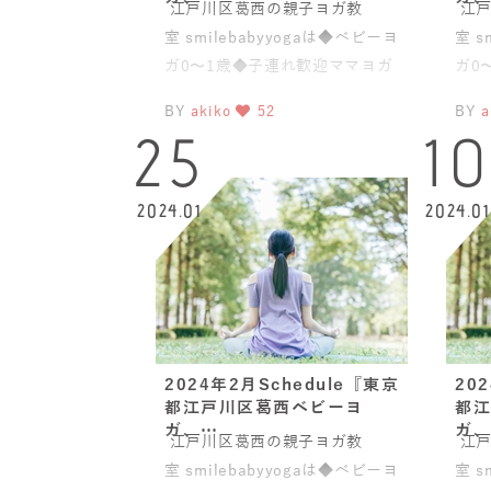
江戸川区葛西の親子ヨガ教
江戸
室 smilebabyyogaは◆ベビーヨ
室 s
ガ0〜1歳◆子連れ歓迎ママヨガ
ガ0
(骨盤スリムヨガ®)◆
(骨
BY
akiko
52
BY
a
25
1
2024.01
2024.01
2024年2月Schedule『東京
20
都江戸川区葛西ベビーヨ
都江
ガ、…
ガ、
江戸川区葛西の親子ヨガ教
江戸
室 smilebabyyogaは◆ベビーヨ
室 s