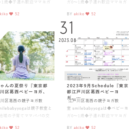
〜1歳◆子連れ歓迎ママヨガ
ガ0〜1歳◆子連れ歓迎ママヨガ
盤スリムヨガ®)◆
(骨盤スリムヨガ®)◆
kiko
52
BY
akiko
52
2
31
9
2023.08
ゃんの夏祭り『東京都
2023年9月Schedule『東京
川区葛西ベビーヨガ、
都江戸川区葛西ベビーヨ
ガ、…
川区葛西の親子ヨガ教
江戸川区葛西の親子ヨガ教
milebabyyogaは親子教室と
室 smilebabyyogaは◆ベビーヨ
地域の子育てママパパの交
ガ0〜1歳◆子連れ歓迎ママヨガ
場としても活動をして
(骨盤スリムヨガ®)2
kiko
52
BY
akiko
52