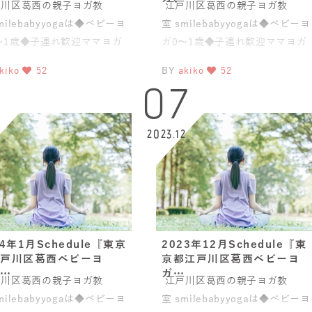
川区葛西の親子ヨガ教
江戸川区葛西の親子ヨガ教
milebabyyogaは◆ベビーヨ
室 smilebabyyogaは◆ベビーヨ
〜1歳◆子連れ歓迎ママヨガ
ガ0〜1歳◆子連れ歓迎ママヨガ
盤スリムヨガ®)◆
(骨盤スリムヨガ®)◆
kiko
52
BY
akiko
52
0
07
2023.12
24年1月Schedule『東京
2023年12月Schedule『東
戸川区葛西ベビーヨ
京都江戸川区葛西ベビーヨ
…
ガ…
川区葛西の親子ヨガ教
江戸川区葛西の親子ヨガ教
milebabyyogaは◆ベビーヨ
室 smilebabyyogaは◆ベビーヨ