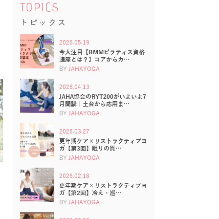
TOPICS
トピックス
2026.05.19
今大注目【BMMピラティス資格
講座とは？】コアからカ…
BY
JAHAYOGA
2026.04.13
JAHA協会のRYT200がいよいよ7
月開講｜土台から応用ま…
BY
JAHAYOGA
2026.03.27
更年期ケア×リストラクティブヨ
ガ【第3回】眠りの質…
BY
JAHAYOGA
2026.02.18
更年期ケア×リストラクティブヨ
ガ【第2回】冷え・巡…
BY
JAHAYOGA