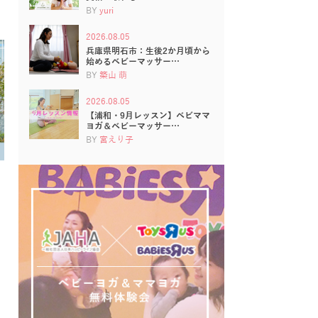
BY
yuri
2026.08.05
兵庫県明石市：生後2か月頃から
始めるベビーマッサー…
BY
築山 萌
2026.08.05
【浦和・9月レッスン】ベビママ
ヨガ＆ベビーマッサー…
BY
宮えり子