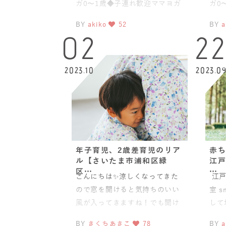
ガ0〜1歳◆子連れ歓迎ママヨガ
ガ0
(骨盤スリムヨガ®)◆
(骨
BY
akiko
52
BY
a
02
2
2023.10
2023.0
年子育児、2歳差育児のリア
赤ち
ル【さいたま市浦和区緑
江戸
区…
…
こんにちは✨涼しくなってきた
江戸
ので窓を開けると気持ちのいい
室 s
風が入ってきますね！でも開け
して
るとヒヤヒヤするのが子どもの
流の
BY
きくちあきこ
78
BY
a