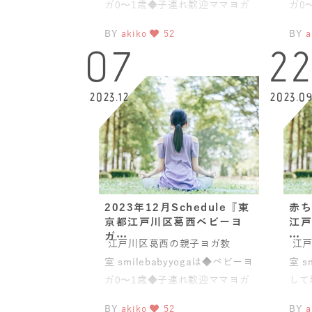
ガ0〜1歳◆子連れ歓迎ママヨガ
ガ0
(骨盤スリムヨガ®)◆
(骨
BY
akiko
52
BY
a
07
2
2023.12
2023.0
2023年12月Schedule『東
赤ち
京都江戸川区葛西ベビーヨ
江戸
ガ…
…
江戸川区葛西の親子ヨガ教
江戸
室 smilebabyyogaは◆ベビーヨ
室 s
ガ0〜1歳◆子連れ歓迎ママヨガ
して
(骨盤スリムヨガ®)◆
流の
BY
akiko
52
BY
a