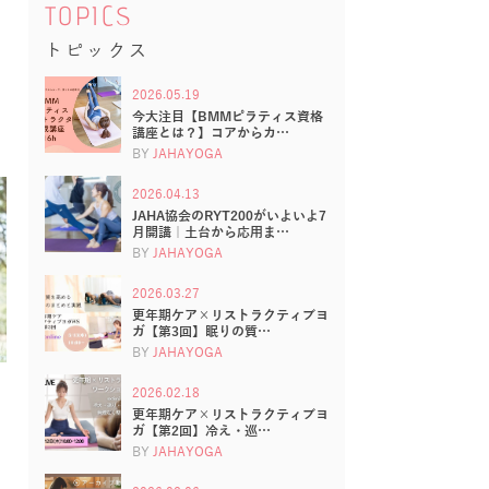
TOPICS
トピックス
2026.05.19
今大注目【BMMピラティス資格
講座とは？】コアからカ…
BY
JAHAYOGA
2026.04.13
JAHA協会のRYT200がいよいよ7
月開講｜土台から応用ま…
BY
JAHAYOGA
2026.03.27
更年期ケア×リストラクティブヨ
ガ【第3回】眠りの質…
BY
JAHAYOGA
2026.02.18
更年期ケア×リストラクティブヨ
ガ【第2回】冷え・巡…
BY
JAHAYOGA