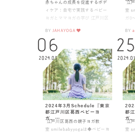
赤ちゃんの成長を促進するボデ
江戸
ィケア：自宅で実践するベビー
室 s
ヨガとママヨガの学び 江戸川区
ガ0
葛西の幼稚園、保育士のAyako
(骨
BY
JAHAYOGA
BY
a
さんへこの度
06
2
2024.03
2024.0
2024年3月Schedule『東京
20
都江戸川区葛西ベビーヨ
都江
ガ、…
ガ、
江戸川区葛西の親子ヨガ教
江戸
室 smilebabyyogaは◆ベビーヨ
室 s