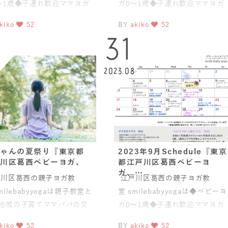
〜1歳◆子連れ歓迎ママヨガ
ガ0〜1歳◆子連れ歓迎ママヨガ
盤スリムヨガ®)◆
(骨盤スリムヨガ®)◆
kiko
52
BY
akiko
52
2
31
9
2023.08
ゃんの夏祭り『東京都
2023年9月Schedule『東京
川区葛西ベビーヨガ、
都江戸川区葛西ベビーヨ
ガ、…
川区葛西の親子ヨガ教
江戸川区葛西の親子ヨガ教
milebabyyogaは親子教室と
室 smilebabyyogaは◆ベビーヨ
地域の子育てママパパの交
ガ0〜1歳◆子連れ歓迎ママヨガ
場としても活動をして
(骨盤スリムヨガ®)2
kiko
52
BY
akiko
52