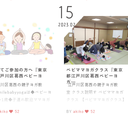
15
2023.02
てご参加の方へ『東京
ベビママヨガクラス『東京
戸川区葛西ベビーヨ
都江戸川区葛西ベビーヨ
ガ…
川区葛西の親子ヨガ教
江戸川区葛西の親子ヨガ教
milebabyyogaは◆ベビーヨ
室 クラス説明す ベビママヨガ
〜1歳◆子連れ歓迎ママヨガ
クラス 【ベビママヨガクラス】
盤スリムヨガ®)◆
は生後3ヶ月(
kiko
52
BY
akiko
52