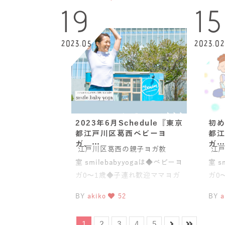
19
15
2023.05
2023.02
2023年6月Schedule『東京
初め
都江戸川区葛西ベビーヨ
都江
ガ、…
ガ…
江戸川区葛西の親子ヨガ教
江戸
室 smilebabyyogaは◆ベビーヨ
室 s
ガ0〜1歳◆子連れ歓迎ママヨガ
ガ0
(骨盤スリムヨガ®)◆
(骨
BY
akiko
52
BY
a
1
2
3
4
5