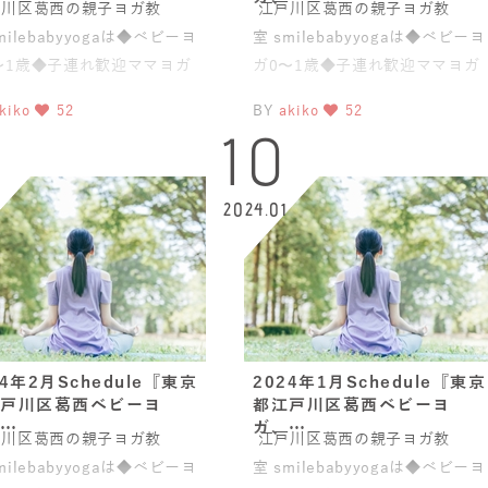
川区葛西の親子ヨガ教
江戸川区葛西の親子ヨガ教
milebabyyogaは◆ベビーヨ
室 smilebabyyogaは◆ベビーヨ
〜1歳◆子連れ歓迎ママヨガ
ガ0〜1歳◆子連れ歓迎ママヨガ
盤スリムヨガ®)◆
(骨盤スリムヨガ®)◆
kiko
52
BY
akiko
52
5
10
1
2024.01
24年2月Schedule『東京
2024年1月Schedule『東京
戸川区葛西ベビーヨ
都江戸川区葛西ベビーヨ
…
ガ、…
川区葛西の親子ヨガ教
江戸川区葛西の親子ヨガ教
milebabyyogaは◆ベビーヨ
室 smilebabyyogaは◆ベビーヨ