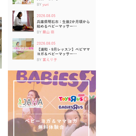
BY
yuri
2026.08.05
兵庫県明石市：生後2か月頃から
始めるベビーマッサー…
BY
築山 萌
2026.08.05
【浦和・9月レッスン】ベビママ
ヨガ＆ベビーマッサー…
BY
宮えり子