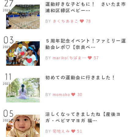
27
運動好きな子どもに！ さいたま市
浦和区緑区ベビー…
2023.08
BY
きくちあきこ
78
03
５周年記念イベント！ファミリー運
動会レポ♡【奈良ベ…
2023.07
BY
mariko(ちばま…
57
11
初めての運動会に行きました！
2022.10
BY
momoko
30
05
涼しくなってきましたね【産後ヨ
ガ・ベビママヨガ 福…
2022.10
BY
菊地えみ
51