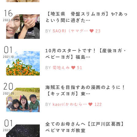
16
【埼玉県 骨盤スリムヨガ】✨?あっ
という間に過ぎた…
2022.09
BY
SAORI（ヤマグ…
23
01
10月のスタートです！【産後ヨガ・
ベビーヨガ】福島…
2021.10
BY
菊地えみ
51
20
海賊王を目指すあの漫画のように！
【キッズヨガ】東…
2021.05
BY
kaori(かわむら…
122
01
全てのお母さんへ【江戸川区葛西】
ベビママヨガ教室
2020.10