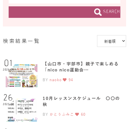
SEARCH
検索結果一覧
01
【山口市・宇部市】親子で楽しめる
「nico nico運動会…
2026.05
BY
naoko
94
26
10月レッスンスケジュール 〇〇の
秋
2023.09
BY
かとうふみこ
60