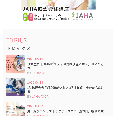
TOPICS
トピックス
2026.05.19
今大注目【BMMピラティス資格講座とは？】コアから
カ…
BY
JAHAYOGA
2026.04.13
JAHA協会のRYT200がいよいよ7月開講｜土台から応用
ま…
BY
JAHAYOGA
2026.03.27
更年期ケア×リストラクティブヨガ【第3回】眠りの質…