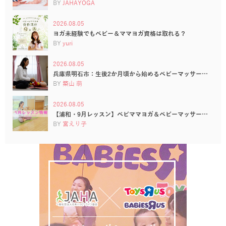
BY
JAHAYOGA
2026.08.05
ヨガ未経験でもベビー＆ママヨガ資格は取れる？
BY
yuri
2026.08.05
兵庫県明石市：生後2か月頃から始めるベビーマッサー…
BY
築山 萌
2026.08.05
【浦和・9月レッスン】ベビママヨガ＆ベビーマッサー…
BY
宮えり子