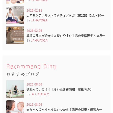
BY
JAHAYOGA
2026.02.18
更年期ケア×リストラクティブヨガ【第2回】冷え・巡…
BY
JAHAYOGA
2026.02.06
季節の理由が分かると整いやすい｜春の東洋医学×ヨガ…
BY
JAHAYOGA
Recommend Blog
おすすめブログ
2026.08.06
欲張っていこう！【さいたま市浦和 産後ヨガ】
BY
きくちあきこ
2026.08.06
赤ちゃんのハイハイはいつから？発達の目安・練習方…