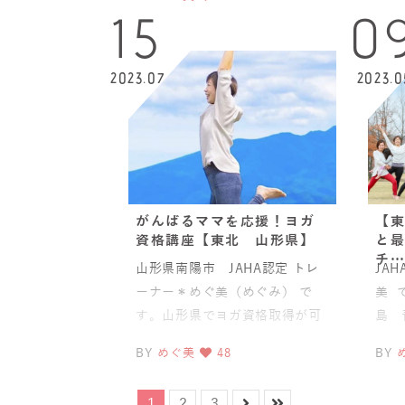
ベビーヨガ マ
東北
15
0
2023.07
2023.0
がんばるママを応援！ヨガ
【東
資格講座【東北 山形県】
と最
チ…
山形県南陽市 JAHA認定 トレ
JA
ーナー＊めぐ美（めぐみ） で
美 
す。山形県でヨガ資格取得が可
島 
能！オンラインで全国からも受
オン
BY
めぐ美
48
BY
講可能！【山形
東北
1
2
3