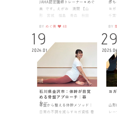
JAHA認定講師トレーナー＊めぐ
赤ち
美 です。えがお 満開 【山
ヨガ
形 宮城 福島 青森 秋田
千葉
岩手 新潟 ベビーヨガママヨ
がら
BY
めぐ美
48
BY
ガ
スト
19
2
2026.01
2025.0
石川県金沢市：体幹が目覚
ヨガ
める骨盤アプローチ｜暮
ら…
骨盤から整える体幹メソッド｜
山形
日常の不調を減らすヨガ資格 看
レー