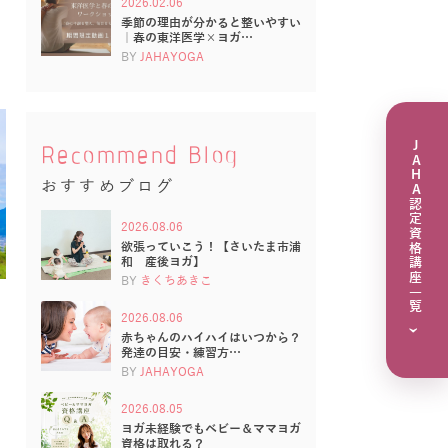
2026.02.06
季節の理由が分かると整いやすい
｜春の東洋医学×ヨガ…
BY
JAHAYOGA
JAHA認定資格講座一覧
Recommend Blog
おすすめブログ
2026.08.06
欲張っていこう！【さいたま市浦
和 産後ヨガ】
BY
きくちあきこ
2026.08.06
›
赤ちゃんのハイハイはいつから？
発達の目安・練習方…
BY
JAHAYOGA
2026.08.05
ヨガ未経験でもベビー＆ママヨガ
資格は取れる？