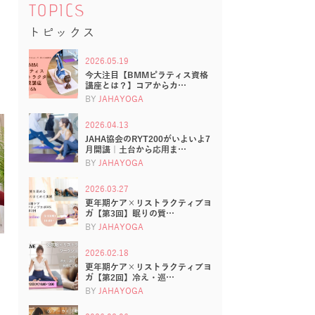
TOPICS
トピックス
2026.05.19
今大注目【BMMピラティス資格
講座とは？】コアからカ…
BY
JAHAYOGA
2026.04.13
JAHA協会のRYT200がいよいよ7
月開講｜土台から応用ま…
BY
JAHAYOGA
2026.03.27
更年期ケア×リストラクティブヨ
ガ【第3回】眠りの質…
BY
JAHAYOGA
2026.02.18
更年期ケア×リストラクティブヨ
ガ【第2回】冷え・巡…
BY
JAHAYOGA