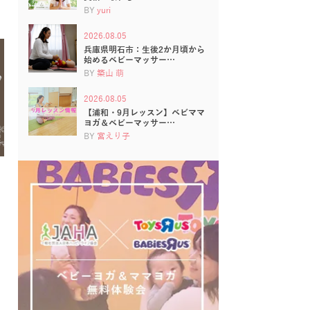
BY
yuri
2026.08.05
兵庫県明石市：生後2か月頃から
始めるベビーマッサー…
BY
築山 萌
2026.08.05
【浦和・9月レッスン】ベビママ
ヨガ＆ベビーマッサー…
BY
宮えり子