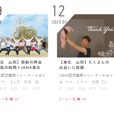
にてヨガイ
森 秋田 岩手 新潟
9
12
5
2023.01
北 山形】感動の再会
【東北 山形】たくさんの
高の時間＊JAHA東北
出会いに感謝
HA認定講師トレーナー＊めぐ
JAHA認定講師トレーナー＊めぐ
です。【山形 宮城 福
美 です。えがお 満開 【山
青森 秋田 岩手 新潟
形 宮城 福島 青森 秋田
ライン ヨガの先生】 ＝
岩手 新潟 オンライン ヨガ
めぐ美
48
BY
めぐ美
48
にてヨガイ
の