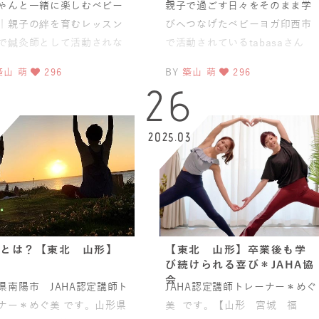
ゃんと一緒に楽しむベビー
親子で過ごす日々をそのまま学
｜親子の絆を育むレッスン
びへつなげたベビーヨガ印西市
で鍼灸師として活動されな
で活動されているtabasaさん
、ベビママピラティスイン
が、JAHA認定ベビーヨガ＆ママ
築山 萌
296
BY
築山 萌
296
ラクターとしても親子に関
ヨガとベビーチャクラ
9
26
6
2025.03
とは？【東北 山形】
【東北 山形】卒業後も学
び続けられる喜び＊JAHA協
会
県南陽市 JAHA認定講師ト
JAHA認定講師トレーナー＊めぐ
ナー＊めぐ美 です。山形県
美 です。【山形 宮城 福