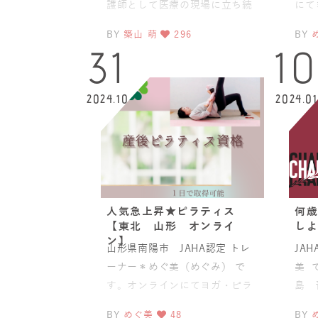
護師として医療の現場に立ち続
にて
けながら、学びの時間を確保
がお
BY
築山 萌
296
BY
し、ひとつずつ積み
31
1
2024.10
2024.01
人気急上昇★ピラティス
何歳
【東北 山形 オンライ
しよ
ン】
山形県南陽市 JAHA認定 トレ
JA
ーナー＊めぐ美（めぐみ） で
美 
す。オンラインにてヨガ・ピラ
島 
ティス・ベビマ資格取得可能！
オン
BY
めぐ美
48
BY