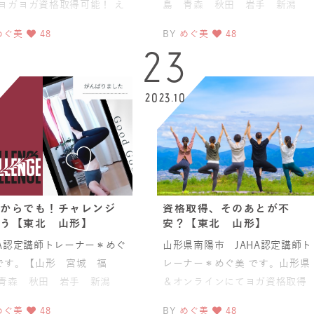
ヨガヨガ資格取得可能！ え
島 青森 秋田 岩手 新潟
 満開 【山形 宮城 福
オンライン ヨガの先生】 ＝
めぐ美
48
BY
めぐ美
48
東北にてヨガイ
0
23
2023.10
からでも！チャレンジ
資格取得、そのあとが不
う【東北 山形】
安？【東北 山形】
HA認定講師トレーナー＊めぐ
山形県南陽市 JAHA認定講師ト
です。【山形 宮城 福
レーナー＊めぐ美 です。山形県
青森 秋田 岩手 新潟
＆オンラインにてヨガ資格取得
ライン ヨガの先生】 ＝
可能！【山形 宮城 福島 青
めぐ美
48
BY
めぐ美
48