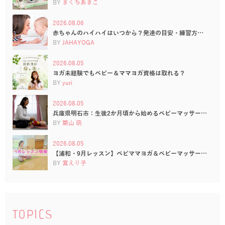
BY
きくちあきこ
2026.08.06
赤ちゃんのハイハイはいつから？発達の目安・練習方…
BY
JAHAYOGA
2026.08.05
ヨガ未経験でもベビー＆ママヨガ資格は取れる？
BY
yuri
2026.08.05
兵庫県明石市：生後2か月頃から始めるベビーマッサー…
BY
築山 萌
2026.08.05
【浦和・9月レッスン】ベビママヨガ＆ベビーマッサー…
BY
宮えり子
TOPICS