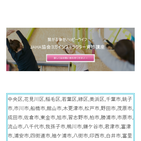
中央区,花見川区,稲毛区,若葉区,緑区,美浜区,千葉市,銚子
市,市川市,船橋市,館山市,木更津市,松戸市,野田市,茂原市,
成田市,佐倉市,東金市,旭市,習志野市,柏市,勝浦市,市原市,
流山市,八千代市,我孫子市,鴨川市,鎌ケ谷市,君津市,富津
市,浦安市,四街道市,袖ケ浦市,八街市,印西市,白井市,富里