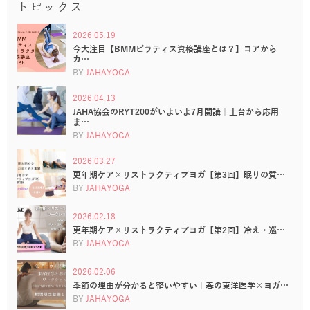
トピックス
2026.05.19
今大注目【BMMピラティス資格講座とは？】コアから
カ…
BY
JAHAYOGA
2026.04.13
JAHA協会のRYT200がいよいよ7月開講｜土台から応用
ま…
BY
JAHAYOGA
2026.03.27
更年期ケア×リストラクティブヨガ【第3回】眠りの質…
BY
JAHAYOGA
2026.02.18
更年期ケア×リストラクティブヨガ【第2回】冷え・巡…
BY
JAHAYOGA
2026.02.06
季節の理由が分かると整いやすい｜春の東洋医学×ヨガ…
BY
JAHAYOGA