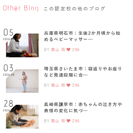
Other Blog
この認定校の他のブログ
05
兵庫県明石市：生後2か月頃から始
めるベビーマッサー…
2026.08
BY
築山 萌
296
03
埼玉県さいたま市：寝返りやお座り
など発達段階に合…
2026.08
BY
築山 萌
296
28
長崎県諫早市：赤ちゃんの泣き方や
表情の変化に気づ…
2026.07
BY
築山 萌
296