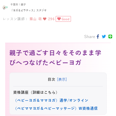
千葉市：親子
「ヨガ＆ピラティス」スタジオ
レッスン講師：
築山 萌
296
Good
Share
親子で過ごす日々をそのまま学
びへつなげたベビーヨガ
目次
[表示]
資格講座（詳細はこちら）
（ベビーヨガ＆ママヨガ）通学/オンライン
（ベビママヨガ＆ベビーマッサージ）W資格通信