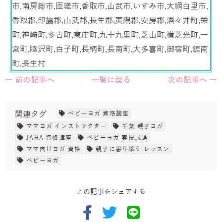
市,南房総市,匝瑳市,香取市,山武市,いすみ市,大網白里市,
香取郡,印旛郡,山武郡,長生郡,夷隅郡,安房郡,酒々井町,栄
町,神崎町,多古町,東庄町,九十九里町,芝山町,横芝光町,一
宮町,睦沢町,白子町,長柄町,長南町,大多喜町,御宿町,鋸南
町,長生村
← 前の記事へ
一覧に戻る
次の記事へ →
関連タグ
ベビーヨガ 資格講座
ママヨガ インストラクター
千葉 親子ヨガ
JAHA 資格講座
ベビーヨガ 実技試験
ママ向けヨガ 資格
親子に寄り添う レッスン
ベビーヨガ
この記事をシェアする