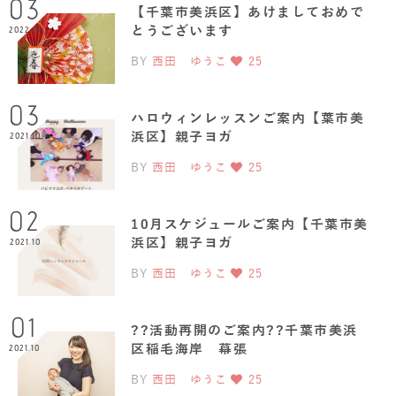
03
【千葉市美浜区】あけましておめで
とうございます
2022.01
BY
西田 ゆうこ
25
03
ハロウィンレッスンご案内【葉市美
浜区】親子ヨガ
2021.10
BY
西田 ゆうこ
25
02
10月スケジュールご案内【千葉市美
浜区】親子ヨガ
2021.10
BY
西田 ゆうこ
25
01
??活動再開のご案内??千葉市美浜
区稲毛海岸 幕張
2021.10
BY
西田 ゆうこ
25