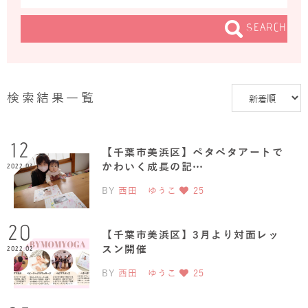
SEARCH
検索結果一覧
12
【千葉市美浜区】ペタペタアートで
かわいく成長の記…
2022.03
BY
西田 ゆうこ
25
20
【千葉市美浜区】3月より対面レッ
スン開催
2022.02
BY
西田 ゆうこ
25