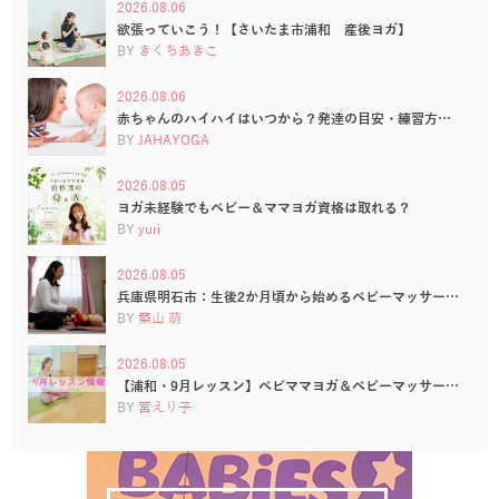
2026.08.06
欲張っていこう！【さいたま市浦和 産後ヨガ】
BY
きくちあきこ
2026.08.06
赤ちゃんのハイハイはいつから？発達の目安・練習方…
BY
JAHAYOGA
2026.08.05
ヨガ未経験でもベビー＆ママヨガ資格は取れる？
BY
yuri
2026.08.05
兵庫県明石市：生後2か月頃から始めるベビーマッサー…
BY
築山 萌
2026.08.05
【浦和・9月レッスン】ベビママヨガ＆ベビーマッサー…
BY
宮えり子