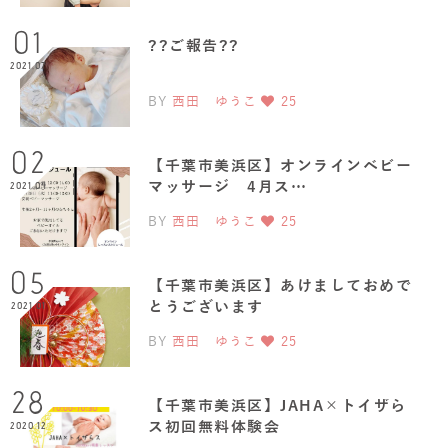
01
??ご報告??
2021.07
BY
西田 ゆうこ
25
02
【千葉市美浜区】オンラインベビー
マッサージ 4月ス…
2021.04
BY
西田 ゆうこ
25
05
【千葉市美浜区】あけましておめで
とうございます
2021.01
BY
西田 ゆうこ
25
28
【千葉市美浜区】JAHA×トイザら
ス初回無料体験会
2020.12