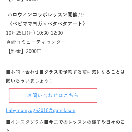
ハロウィンコラボレッスン開催
?✨
《ベビママヨガ
×
ペタペタアート》
10
月
25
日
(
月
) 10:30-12:30
真砂コミュニティセンター
【料金】
2000
円
■お問い合わせ■
クラスを予約する前に気になることは
聞いちゃいましょう！
お問い合わせはこちら
babymomyoga2018@gamil.com
■インスタグラム■
今までのレッスンの様子や日々のこ
と