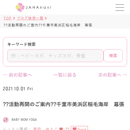
TOP
ブログ検索一覧
教室を探す
??活動再開のご案内??千葉市美浜区稲毛海岸 幕張
レッスンを探す
キーワード検索
BLOG
検索
›
ヨガ資格講座
← 前の記事へ
一覧に戻る
次の記事へ →
ログイン
2021.10.01 Fri
JAHAYOGA
??活動再開のご案内??千葉市美浜区稲毛海岸 幕張
BABY MOM YOGA
レッスン講師：
西田 ゆうこ
25
Good