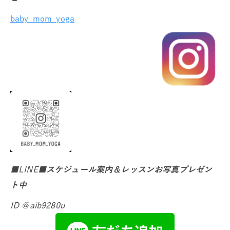
baby_mom_yoga
■LINE■
スケジュール案内＆レッスンお写真プレゼン
ト中
ID ＠aib9280u