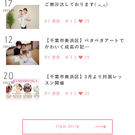
17
ご無沙汰しております( ᴗ͈ˬᴗ͈)
2023.01
BY
西田 ゆうこ
25
12
【千葉市美浜区】ペタペタアートで
かわいく成長の記…
2022.03
BY
西田 ゆうこ
25
20
【千葉市美浜区】3月より対面レッ
スン開催
2022.02
BY
西田 ゆうこ
25
View More