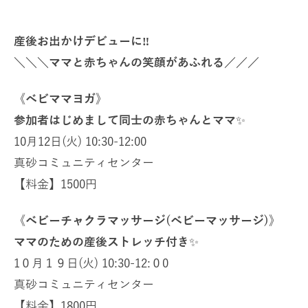
‼︎
産後お出かけデビューに
＼＼＼ママと赤ちゃんの笑顔があふれる／／／
《ベビママヨガ》
参加者はじめまして同士の赤ちゃんとママ
✨
10
月
12
日
(
火
) 10:30-12:00
真砂コミュニティセンター
【料金】
1500
円
《ベビーチャクラマッサージ
(
ベビーマッサージ
)
》
ママのための産後ストレッチ付き
✨
1
０月１９日
(
火
) 10:30-12:
０
0
真砂コミュニティセンター
【料金】
1800
円