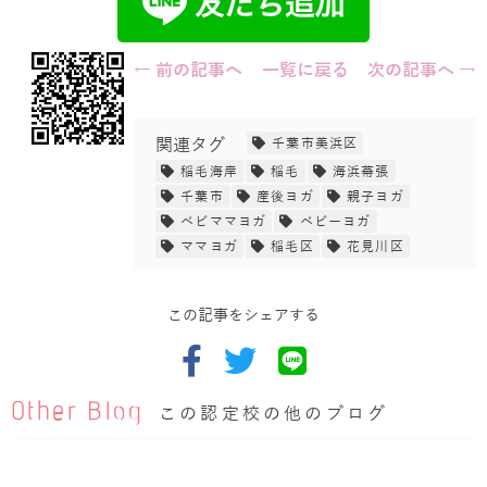
← 前の記事へ
一覧に戻る
次の記事へ →
関連タグ
千葉市美浜区
稲毛海岸
稲毛
海浜幕張
千葉市
産後ヨガ
親子ヨガ
ベビママヨガ
ベビーヨガ
ママヨガ
稲毛区
花見川区
この記事をシェアする
Other Blog
この認定校の他のブログ