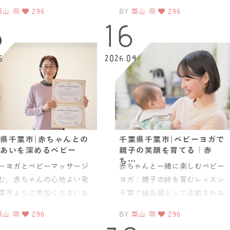
格のご取得、誠におめでと
ティスの指導を行っているさゆ
築山 萌
296
BY
築山 萌
296
ざいます。chie先
りさんが、JAHA認定フロー
3
16
5
2026.04
県千葉市|赤ちゃんとの
千葉県千葉市|ベビーヨガで
あいを深めるベビー
親子の笑顔を育てる｜赤
ち…
ーヨガとベビーマッサージ
赤ちゃんと一緒に楽しむベビー
む、赤ちゃんの心地よい発
ヨガ｜親子の絆を育むレッスン
葉市よりご参加くださいま
千葉で鍼灸師として活動されな
千葉市の保育士 Chieさん
がら、ベビママピラティスイン
築山 萌
296
BY
築山 萌
296
JAHA認定ベビーヨ
ストラクターとしても親子に関