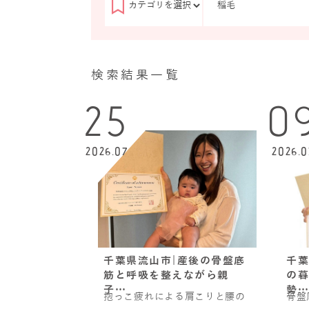
検索結果一覧
25
0
2026.07
2026.0
千葉県流山市|産後の骨盤底
千葉
筋と呼吸を整えながら親
の暮
子…
勢…
抱っこ疲れによる肩こりと腰の
骨盤