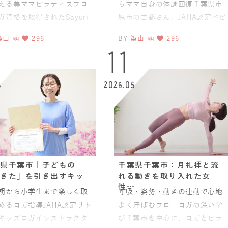
える美ママピラティスフロ
らママ自身の体調回復千葉県市
ガ資格を取得されたSayuri
原市の古都さん、JAHA認定ベビ
、JAHA認定美ママピラティ
ママヨガ資格コース最終日のご
築山 萌
296
BY
築山 萌
296
ンストラクター
受講、誠にありがとうござ
5
11
5
2026.05
県千葉市｜子どもの
千葉県千葉市：月礼拝と流
きた」を引き出すキッ
れる動きを取り入れた女
性…
期から小学生まで楽しく取
呼吸・姿勢・動きの連動で心地
めるヨガ指導JAHA認定リト
よく汗ばむフローヨガの深い学
キッズヨガインストラクタ
び千葉市を中心に、ヨガとピラ