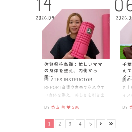
14
0
2026.04
2026.0
佐賀県杵島郡：忙しいママ
千葉
の身体を整え、内側から
えて
美…
メ…
PILATES INSTRUCTOR
脚の
REPORT育児や家事で崩れやす
き上
い身体を整え、美しさを引き出
ィス
すピラティスフィットネストレ
日の
BY
築山 萌
296
BY
ーナーとして活
点と
1
2
3
4
5