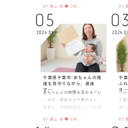
ンストラクター資格のご取得、
ー資
BY
築山 萌
296
BY
誠におめでとうございます
うご
05
0
2026.05
2026.0
千葉県千葉市|赤ちゃんの発
千葉
達を見守りながら、産後
ふれ
マ…
ヨ…
赤ちゃんとの時間を深めるベビ
ベビ
ーヨガ・産後ヨガ千葉市より、
で育
保育士・幼稚園教諭としてご活
達千
躍されているemiさんが、JAHA
した
BY
築山 萌
296
BY
認定ベビーヨガ＆ママヨ
が、