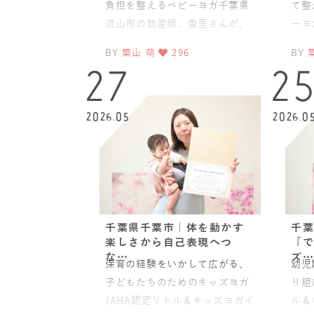
負担を整えるベビーヨガ千葉県
て整
流山市の助産師、香里さんが、
ーヨ
JAHA認定ベビーヨガ＆ママヨガ
さん
BY
築山 萌
296
BY
資格講座を受講されました
スイ
27
2
2026.05
2026.0
千葉県千葉市｜体を動かす
千葉
楽しさから自己表現へつ
「で
な…
ズ…
保育の経験をいかして広がる、
幼児
子どもたちのためのキッズヨガ
り組
JAHA認定リトル＆キッズヨガイ
ル＆