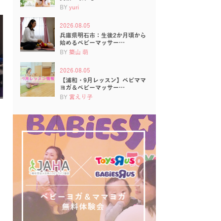
BY
yuri
2026.08.05
兵庫県明石市：生後2か月頃から
始めるベビーマッサー…
BY
築山 萌
2026.08.05
【浦和・9月レッスン】ベビママ
ヨガ＆ベビーマッサー…
BY
宮えり子