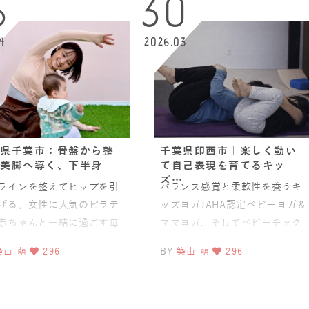
6
30
4
2026.03
県千葉市：骨盤から整
千葉県印西市｜楽しく動い
美脚へ導く、下半身
て自己表現を育てるキッ
ズ…
ラインを整えてヒップを引
バランス感覚と柔軟性を養うキ
げる、女性に人気のピラテ
ッズヨガJAHA認定ベビーヨガ＆
赤ちゃんと一緒に過ごす毎
ママヨガ、そしてベビーチャク
中で、産後の体を整える視
ラマッサージ資格を取得された
築山 萌
296
BY
築山 萌
296
、女性を支えるための学び
tabasa先生が、さら