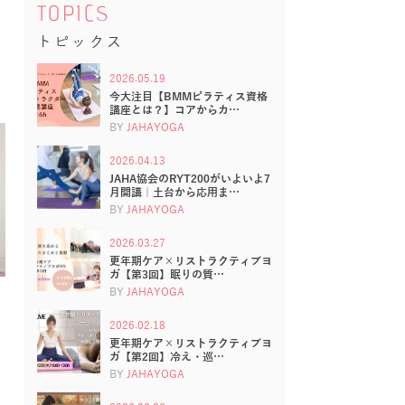
TOPICS
トピックス
2026.05.19
今大注目【BMMピラティス資格
講座とは？】コアからカ…
BY
JAHAYOGA
2026.04.13
JAHA協会のRYT200がいよいよ7
月開講｜土台から応用ま…
BY
JAHAYOGA
2026.03.27
更年期ケア×リストラクティブヨ
ガ【第3回】眠りの質…
BY
JAHAYOGA
2026.02.18
更年期ケア×リストラクティブヨ
ガ【第2回】冷え・巡…
BY
JAHAYOGA