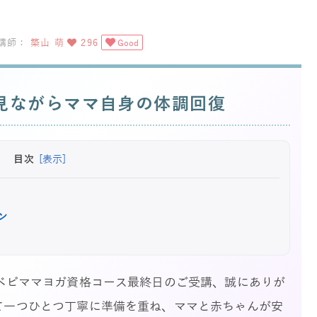
講師：
築山 萌
296
Good
見ながらママ自身の体調回復
目次
[表示]
ン
定ベビママヨガ資格コース最終日のご受講、誠にありが
て一つひとつ丁寧に準備を重ね、ママと赤ちゃんが安