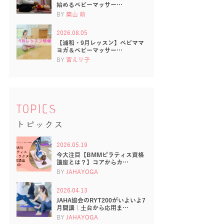
始めるベビーマッサー…
BY
築山 萌
2026.08.05
【浦和・9月レッスン】ベビママ
ヨガ＆ベビーマッサー…
BY
宮えり子
TOPICS
トピックス
2026.05.19
今大注目【BMMピラティス資格
講座とは？】コアからカ…
BY
JAHAYOGA
2026.04.13
JAHA協会のRYT200がいよいよ7
月開講｜土台から応用ま…
BY
JAHAYOGA