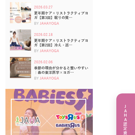
2026.03.27
更年期ケア×リストラクティブヨ
ガ【第3回】眠りの質…
BY
JAHAYOGA
2026.02.18
更年期ケア×リストラクティブヨ
ガ【第2回】冷え・巡…
BY
JAHAYOGA
2026.02.06
季節の理由が分かると整いやすい
｜春の東洋医学×ヨガ…
BY
JAHAYOGA
JAHA認定資格講座一覧