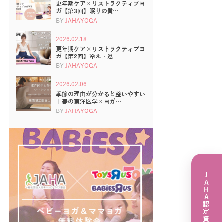
更年期ケア×リストラクティブヨ
ガ【第3回】眠りの質…
BY
JAHAYOGA
2026.02.18
更年期ケア×リストラクティブヨ
ガ【第2回】冷え・巡…
BY
JAHAYOGA
2026.02.06
季節の理由が分かると整いやすい
｜春の東洋医学×ヨガ…
BY
JAHAYOGA
JAHA認定資格講座一覧