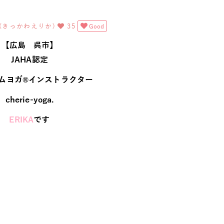
A(きっかわえりか)
35
Good
【広島 呉市】
JAHA認定
ムヨガ®インストラクター
cherie-yoga.
ERIKA
です