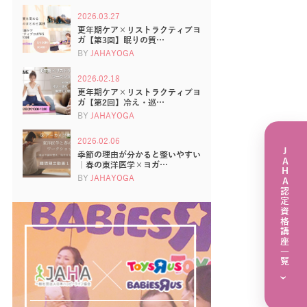
2026.03.27
更年期ケア×リストラクティブヨ
ガ【第3回】眠りの質…
BY
JAHAYOGA
2026.02.18
更年期ケア×リストラクティブヨ
ガ【第2回】冷え・巡…
BY
JAHAYOGA
2026.02.06
JAHA認定資格講座一覧
季節の理由が分かると整いやすい
｜春の東洋医学×ヨガ…
BY
JAHAYOGA
›