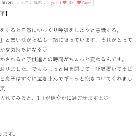
iyori
レッスン講師：
ayumi
39
Good
平】
をすると自然にゆっくり呼吸をしようと意識する。
」と言いながら私も一緒に吸っています。それがとって
かな気持ちになる
♡
かされると子供達との時間がちょっと変わるんです。
おりました。でもちょっと目を閉じて一呼吸置いてそば
と息子はすぐに泣き止んでギュッと抱きついてくれまし
笑
入れてみると、
1
日が穏やかに過ごせますよ
♡
けます。