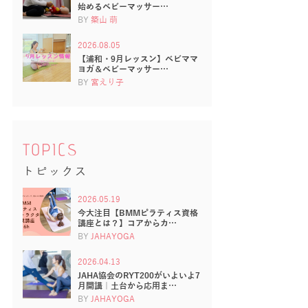
始めるベビーマッサー…
BY
築山 萌
2026.08.05
【浦和・9月レッスン】ベビママ
ヨガ＆ベビーマッサー…
BY
宮えり子
TOPICS
トピックス
2026.05.19
今大注目【BMMピラティス資格
講座とは？】コアからカ…
BY
JAHAYOGA
2026.04.13
JAHA協会のRYT200がいよいよ7
月開講｜土台から応用ま…
BY
JAHAYOGA