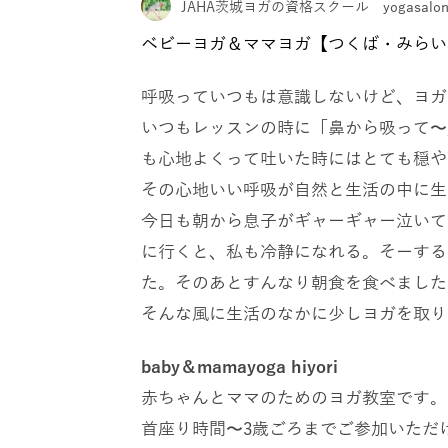
JAHA茨城ヨガの資格スクール yogasalon h
ベビーヨガ＆ママヨガ【つくば・みらい
呼吸っていつもは意識しないけど、ヨガ
いつもレッスンの時に「鼻から吸って〜
も心地よくって吐いた時にはとても穏や
その心地いい呼吸が自然と生活の中に生
今日も朝から息子がギャーギャー泣いて
に行くと、私も冷静になれる。そーする
た。そのあとすんなり朝食を食べました
そんな風に生活のなかに少しヨガを取り
baby
＆
mamayoga hiyori
赤ちゃんとママのためのヨガ教室です。
首座り時間〜
3
歳ごろまでご参加いただ