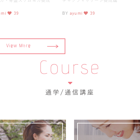
ガ・骨盤スリムヨガ養成
チャクラマッサージ養成講
今日からずーっとご機嫌
座 今日からずーっとご機嫌マ
umi
39
BY
ayumi
39
今
View More
Course
通学/通信講座