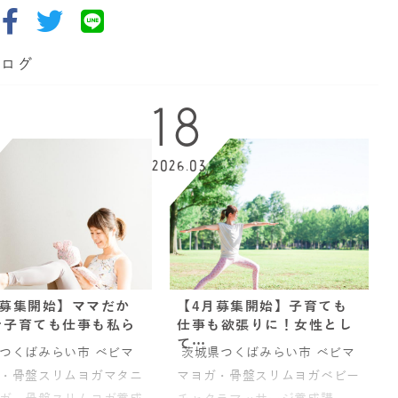
ブログ
18
2026.03
月募集開始】ママだか
【4月募集開始】子育ても
そ子育ても仕事も私ら
仕事も欲張りに！女性とし
て…
つくばみらい市 ベビマ
茨城県つくばみらい市 ベビマ
・骨盤スリムヨガマタニ
マヨガ・骨盤スリムヨガベビー