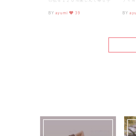
の私を１２０％楽しんで幸せ子
ティヨ
育ても叶えるヨガインストラク
講座 
BY
ayumi
39
BY
ay
ター なまいあゆみ
ママに