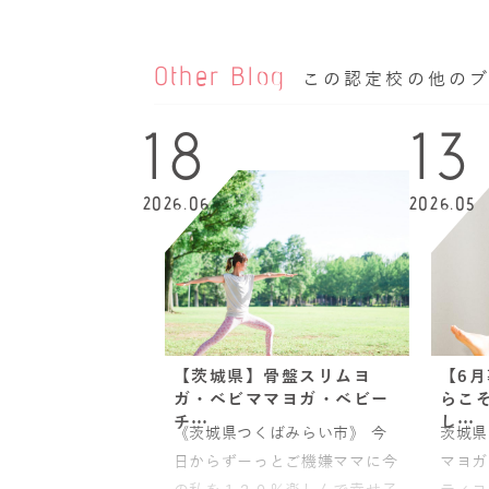
Other Blog
この認定校の他の
18
13
2026.06
2026.05
【茨城県】骨盤スリムヨ
【6
ガ・ベビママヨガ・ベビー
らこ
チ…
し…
《茨城県つくばみらい市》 今
茨城県
日からずーっとご機嫌ママに今
マヨガ