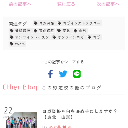
← 前の記事へ
一覧に戻る
次の記事へ →
関連タグ
ヨガ資格
ヨガインストラクター
資格取得
養成講座
東北
山形
オンラインレッスン
オンラインヨガ
ヨガ
zoom
この記事をシェアする
Other Blog
この認定校の他のブログ
22
ヨガ資格＊何を決め手にしますか？
【東北 山形】
2026.05
BY
めぐ美
48