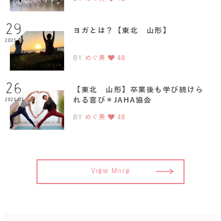
29
ヨガとは？【東北 山形】
2025.06
BY
めぐ美
48
26
【東北 山形】卒業後も学び続けら
れる喜び＊JAHA協会
2025.03
BY
めぐ美
48
View More