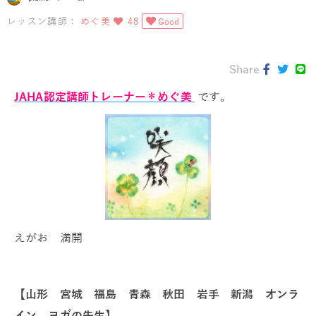
レッスン講師：
めぐ美
48
Good
Share
JAHA認定講師トレーナー＊めぐ美
です。
えがお 満開
【山形 宮城 福島 青森 秋田 岩手 新潟 オンラ
イン ヨガの先生】