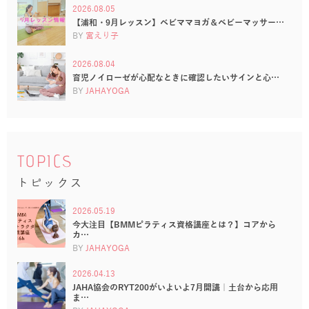
2026.08.05
【浦和・9月レッスン】ベビママヨガ＆ベビーマッサー…
BY
宮えり子
2026.08.04
育児ノイローゼが心配なときに確認したいサインと心…
BY
JAHAYOGA
TOPICS
トピックス
2026.05.19
今大注目【BMMピラティス資格講座とは？】コアから
カ…
BY
JAHAYOGA
2026.04.13
JAHA協会のRYT200がいよいよ7月開講｜土台から応用
ま…