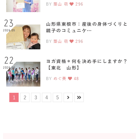
BY
築山 萌
296
23
山形県東根市：産後の身体づくりと
親子のコミュニケ…
2026.05
BY
築山 萌
296
22
ヨガ資格＊何を決め手にしますか？
【東北 山形】
2026.05
BY
めぐ美
48
1
2
3
4
5