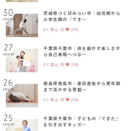
30
茨城県つくばみらい市｜幼児期から
小学生期の「でき…
2026.05
BY
築山 萌
296
27
千葉県千葉市｜体を動かす楽しさか
ら自己表現へつな…
2026.05
BY
築山 萌
296
26
徳島県徳島市：産前産後から更年期
まで活かせる骨盤…
2026.05
BY
築山 萌
296
25
千葉県千葉市｜子どもの「できた」
を引き出すキッズ…
2026.05