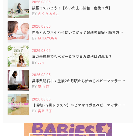
2026.08.06
欲張っていこう！【さいたま市浦和 産後ヨガ】
BY
きくちあきこ
2026.08.06
赤ちゃんのハイハイはいつから？発達の目安・練習方…
BY
JAHAYOGA
2026.08.05
ヨガ未経験でもベビー＆ママヨガ資格は取れる？
BY
yuri
2026.08.05
兵庫県明石市：生後2か月頃から始めるベビーマッサー…
BY
築山 萌
2026.08.05
【浦和・9月レッスン】ベビママヨガ＆ベビーマッサー…
BY
宮えり子