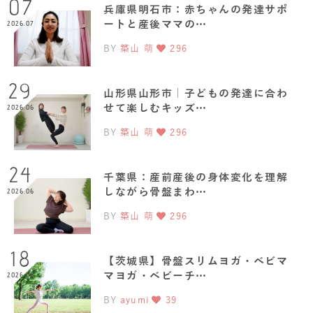
07
兵庫県明石市：赤ちゃんの発達サポ
ートと産後ママの…
2026.07
BY
築山 萌
296
29
山形県山形市｜子どもの発達に合わ
せて楽しむキッズ…
2026.06
BY
築山 萌
296
24
千葉県：産前産後の身体変化を理解
しながら骨盤まわ…
2026.06
BY
築山 萌
296
18
【茨城県】骨盤スリムヨガ・ベビマ
マヨガ・ベビーチ…
2026.06
BY
ayumi
39