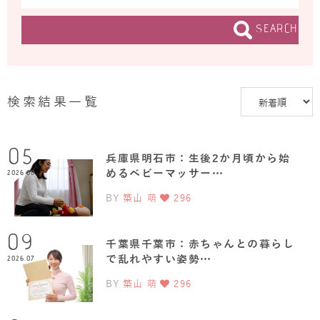
SEARCH
検索結果一覧
05
兵庫県明石市：生後2か月頃から始
めるベビーマッサー…
2026.08
BY
築山 萌
296
09
千葉県千葉市：赤ちゃんとの暮らし
で乱れやすい姿勢…
2026.07
BY
築山 萌
296