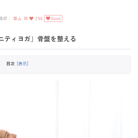
講師：
築山 萌
296
Good
ニティヨガ」骨盤を整える
目次
[表示]