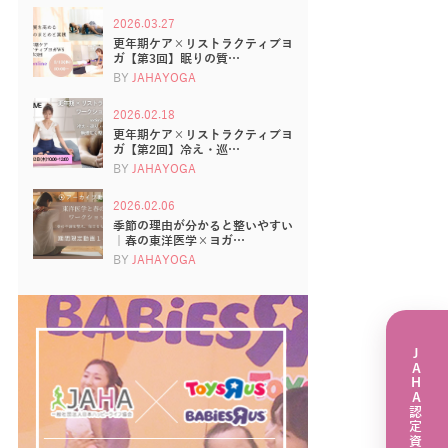
2026.03.27
更年期ケア×リストラクティブヨ
ガ【第3回】眠りの質…
BY
JAHAYOGA
2026.02.18
更年期ケア×リストラクティブヨ
ガ【第2回】冷え・巡…
BY
JAHAYOGA
2026.02.06
季節の理由が分かると整いやすい
｜春の東洋医学×ヨガ…
BY
JAHAYOGA
JAHA認定資格講座一覧