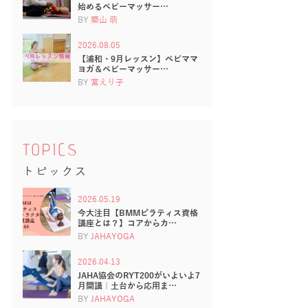
始めるベビーマッサー…
BY
築山 萌
2026.08.05
【浦和・9月レッスン】ベビママ
ヨガ＆ベビーマッサー…
BY
宮えり子
TOPICS
トピックス
2026.05.19
今大注目【BMMピラティス資格
講座とは？】コアからカ…
BY
JAHAYOGA
2026.04.13
JAHA協会のRYT200がいよいよ7
月開講｜土台から応用ま…
BY
JAHAYOGA