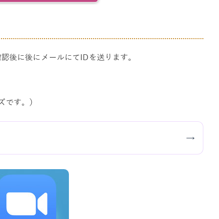
確認後に後にメールにてIDを送ります。
ズです。）
→