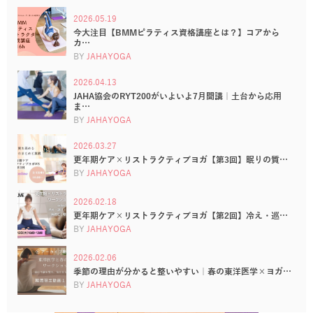
2026.05.19
今大注目【BMMピラティス資格講座とは？】コアから
カ…
BY
JAHAYOGA
2026.04.13
JAHA協会のRYT200がいよいよ7月開講｜土台から応用
ま…
BY
JAHAYOGA
2026.03.27
更年期ケア×リストラクティブヨガ【第3回】眠りの質…
BY
JAHAYOGA
2026.02.18
更年期ケア×リストラクティブヨガ【第2回】冷え・巡…
BY
JAHAYOGA
2026.02.06
季節の理由が分かると整いやすい｜春の東洋医学×ヨガ…
BY
JAHAYOGA