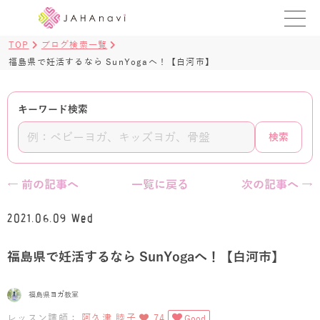
TOP
ブログ検索一覧
教室を探す
福島県で妊活するなら SunYogaへ！【白河市】
レッスンを探す
キーワード検索
BLOG
検索
›
ヨガ資格講座
← 前の記事へ
一覧に戻る
次の記事へ →
ログイン
2021.06.09 Wed
JAHAYOGA
福島県で妊活するなら SunYogaへ！【白河市】
福島県ヨガ教室
レッスン講師：
阿久津 睦子
74
Good