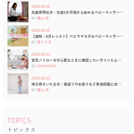
2026.08.05
兵庫県明石市：生後2か月頃から始めるベビーマッサー…
BY
築山 萌
2026.08.05
【浦和・9月レッスン】ベビママヨガ＆ベビーマッサー…
BY
宮えり子
2026.08.04
育児ノイローゼが心配なときに確認したいサインと心…
BY
JAHAYOGA
2026.08.03
埼玉県さいたま市：寝返りやお座りなど発達段階に合…
BY
築山 萌
TOPICS
トピックス