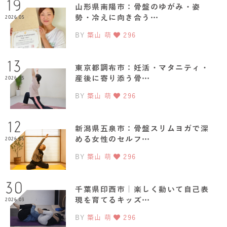
19
山形県南陽市：骨盤のゆがみ・姿
勢・冷えに向き合う…
2026.05
BY
築山 萌
296
13
東京都調布市：妊活・マタニティ・
産後に寄り添う骨…
2026.05
BY
築山 萌
296
12
新潟県五泉市：骨盤スリムヨガで深
める女性のセルフ…
2026.05
BY
築山 萌
296
30
千葉県印西市｜楽しく動いて自己表
現を育てるキッズ…
2026.03
BY
築山 萌
296