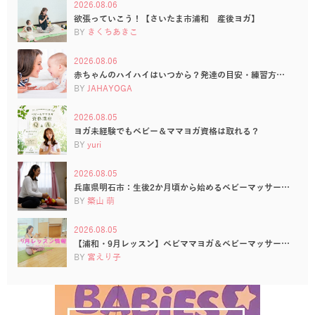
2026.08.06
欲張っていこう！【さいたま市浦和 産後ヨガ】
BY
きくちあきこ
2026.08.06
赤ちゃんのハイハイはいつから？発達の目安・練習方…
BY
JAHAYOGA
2026.08.05
ヨガ未経験でもベビー＆ママヨガ資格は取れる？
BY
yuri
2026.08.05
兵庫県明石市：生後2か月頃から始めるベビーマッサー…
BY
築山 萌
2026.08.05
【浦和・9月レッスン】ベビママヨガ＆ベビーマッサー…
BY
宮えり子