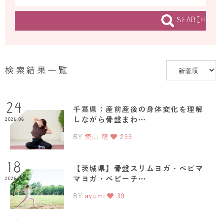
SEARCH
検索結果一覧
24
千葉県：産前産後の身体変化を理解
しながら骨盤まわ…
2026.06
BY
築山 萌
296
18
【茨城県】骨盤スリムヨガ・ベビマ
マヨガ・ベビーチ…
2026.06
BY
ayumi
39