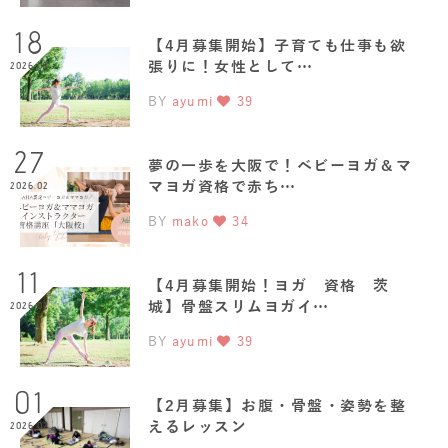
18
【4月募集開始】子育ても仕事も欲
張りに！女性として…
2026.03
BY
ayumi
39
27
夢の一歩を大阪で！ベビーヨガ＆マ
マヨガ資格で赤ち…
2026.02
BY
mako
34
11
【4月募集開始！ヨガ 資格 茨
城】骨盤スリムヨガイ…
2026.02
BY
ayumi
39
01
【2月募集】お腹・骨盤・姿勢を整
えるレッスン
2026.02