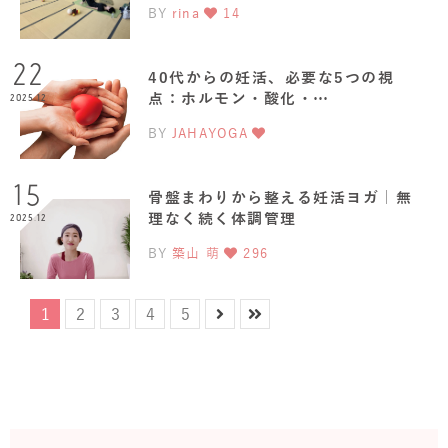
BY
rina
14
22
40代からの妊活、必要な5つの視
点：ホルモン・酸化・…
2025.12
BY
JAHAYOGA
15
骨盤まわりから整える妊活ヨガ｜無
理なく続く体調管理
2025.12
BY
築山 萌
296
1
2
3
4
5