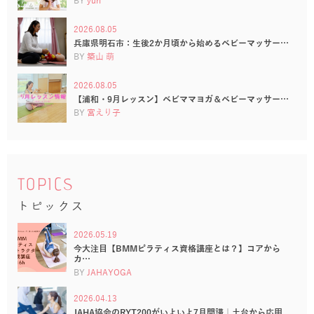
BY
yuri
2026.08.05
兵庫県明石市：生後2か月頃から始めるベビーマッサー…
BY
築山 萌
2026.08.05
【浦和・9月レッスン】ベビママヨガ＆ベビーマッサー…
BY
宮えり子
TOPICS
トピックス
2026.05.19
今大注目【BMMピラティス資格講座とは？】コアから
カ…
BY
JAHAYOGA
2026.04.13
JAHA協会のRYT200がいよいよ7月開講｜土台から応用