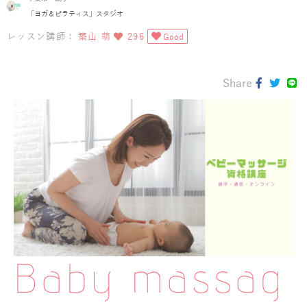
「ヨガ＆ピラティス」スタジオ
レッスン講師：
築山 萌
296
Good
Share
Baby massag