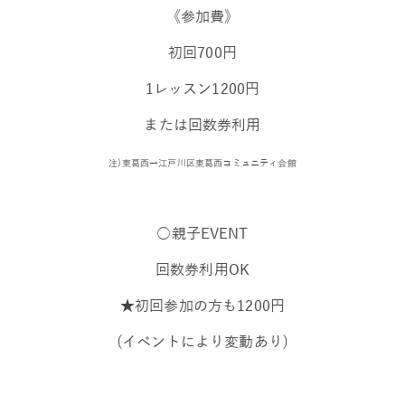
《参加費》
初回700円
1レッスン1200円
または回数券利用
注)東葛西→
江戸川区東葛西コミュニティ会館
○親子EVENT
回数券利用OK
★初回参加の方も1200円
(イベントにより変動あり)