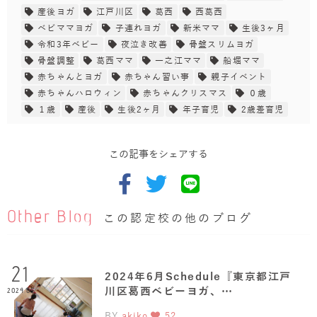
産後ヨガ
江戸川区
葛西
西葛西
ベビママヨガ
子連れヨガ
新米ママ
生後3ヶ月
令和3年ベビー
夜泣き改善
骨盤スリムヨガ
骨盤調整
葛西ママ
一之江ママ
船堀ママ
赤ちゃんとヨガ
赤ちゃん習い事
親子イベント
赤ちゃんハロウィン
赤ちゃんクリスマス
０歳
１歳
産後
生後2ヶ月
年子育児
2歳差育児
この記事をシェアする
Other Blog
この認定校の他のブログ
21
2024年6月Schedule『東京都江戸
川区葛西ベビーヨガ、…
2024.05
BY
akiko
52