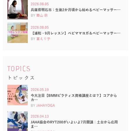
2026.08.05
兵庫県明石市：生後2か月頃から始めるベビーマッサー…
BY
築山 萌
2026.08.05
【浦和・9月レッスン】ベビママヨガ＆ベビーマッサー…
BY
宮えり子
TOPICS
トピックス
2026.05.19
今大注目【BMMピラティス資格講座とは？】コアから
カ…
BY
JAHAYOGA
2026.04.13
JAHA協会のRYT200がいよいよ7月開講｜土台から応用
ま…